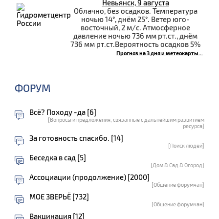
Невьянск, 9 августа
Облачно, без осадков. Температура
ночью 14°, днём 25°. Ветер юго-
восточный, 2 м/с. Атмосферное
давление ночью 736 мм рт.ст., днём
736 мм рт.ст.Вероятность осадков 5%
Прогноз на 3 дня и метеокарты...
ФОРУМ
Всё? Походу -да [6]
[Вопросы и предложения, связанные с дальнейшим развитием
ресурса]
За готовность спасибо. [14]
[Поиск людей]
Беседка в сад [5]
[Дом & Сад & Огород]
Ассоциации (продолжение) [2000]
[Общение форумчан]
МОЕ ЗВЕРЬЁ [732]
[Общение форумчан]
Вакцинация [12]