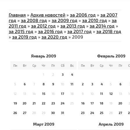
Главная
»
Архив новостей
»
за 2006 год
»
за 2007
год
»
за 2008 год
»
за 2009 год
»
за 2010 год
»
за
2011 год
»
за 2012 год
»
за 2013 год
»
за 2014 год
»
за 2015 год
»
за 2016 год
»
за 2017 год
»
за 2018 год
»
за 2019 год
»
за 2020 год
»
2009
Январь 2009
Февраль 2009
Пн
Вт
Ср
Чт
Пт
Сб
Вс
Пн
Вт
Ср
Чт
Пт
С
1
2
3
4
5
6
7
8
9
10
11
2
3
4
5
6
12
13
14
15
16
17
18
9
10
11
12
13
1
19
20
21
22
23
24
25
16
17
18
19
20
2
26
27
28
29
30
31
23
24
25
26
27
2
Март 2009
Апрель 2009