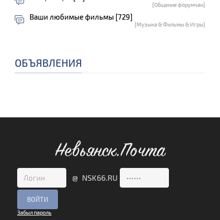
[Общение форумчан]
Ваши любимые фильмы [729]
[Музыка & Фильмы & Игры]
ОБЪЯВЛЕНИЯ
Невьянск.Почта
@ NSK66.RU
Забыл пароль