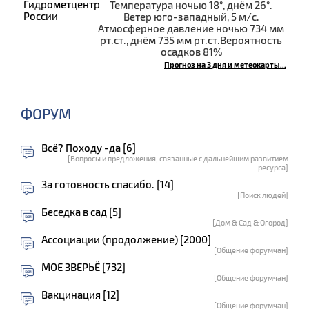
Температура ночью 18°, днём 26°.
Ветер юго-западный, 5 м/с.
Атмосферное давление ночью 734 мм
рт.ст., днём 735 мм рт.ст.Вероятность
осадков 81%
Прогноз на 3 дня и метеокарты...
ФОРУМ
Всё? Походу -да [6]
[Вопросы и предложения, связанные с дальнейшим развитием
ресурса]
За готовность спасибо. [14]
[Поиск людей]
Беседка в сад [5]
[Дом & Сад & Огород]
Ассоциации (продолжение) [2000]
[Общение форумчан]
МОЕ ЗВЕРЬЁ [732]
[Общение форумчан]
Вакцинация [12]
[Общение форумчан]