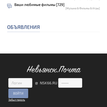
Ваши любимые фильмы [729]
[Музыка & Фильмы & Игры]
ОБЪЯВЛЕНИЯ
Невьянск.Почта
@ NSK66.RU
Забыл пароль