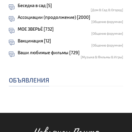
Беседка в сад [5]
[Дом & Сад & Огород]
Ассоциации (продолжение) [2000]
[Общение форумчан]
МОЕ ЗВЕРЬЁ [732]
[Общение форумчан]
Вакцинация [12]
[Общение форумчан]
Ваши любимые фильмы [729]
[Музыка & Фильмы & Игры]
ОБЪЯВЛЕНИЯ