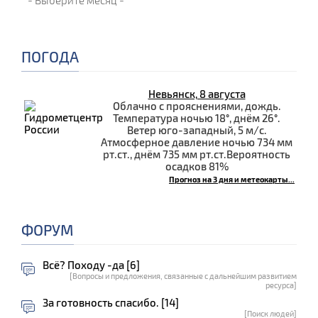
ПОГОДА
Невьянск, 8 августа
Облачно с прояснениями, дождь.
Температура ночью 18°, днём 26°.
Ветер юго-западный, 5 м/с.
Атмосферное давление ночью 734 мм
рт.ст., днём 735 мм рт.ст.Вероятность
осадков 81%
Прогноз на 3 дня и метеокарты...
ФОРУМ
Всё? Походу -да [6]
[Вопросы и предложения, связанные с дальнейшим развитием
ресурса]
За готовность спасибо. [14]
[Поиск людей]