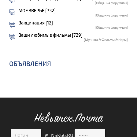
[Общение форумчан]
МОЕ ЗВЕРЬЁ [732]
[Общение форумчан]
Вакцинация [12]
[Общение форумчан]
Ваши любимые фильмы [729]
[Музыка & Фильмы & Игры]
ОБЪЯВЛЕНИЯ
Невьянск.Почта
@ NSK66.RU