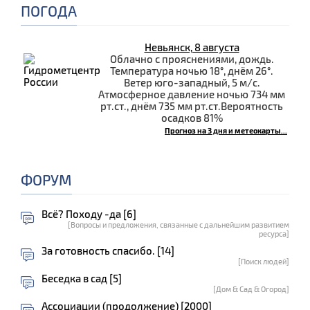
ПОГОДА
Невьянск, 8 августа
Облачно с прояснениями, дождь.
Температура ночью 18°, днём 26°.
Ветер юго-западный, 5 м/с.
Атмосферное давление ночью 734 мм
рт.ст., днём 735 мм рт.ст.Вероятность
осадков 81%
Прогноз на 3 дня и метеокарты...
ФОРУМ
Всё? Походу -да [6]
[Вопросы и предложения, связанные с дальнейшим развитием
ресурса]
За готовность спасибо. [14]
[Поиск людей]
Беседка в сад [5]
[Дом & Сад & Огород]
Ассоциации (продолжение) [2000]