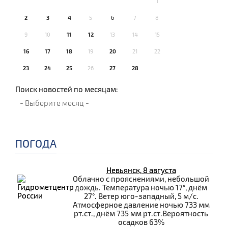
1
2
3
4
5
6
7
8
9
10
11
12
13
14
15
16
17
18
19
20
21
22
23
24
25
26
27
28
Поиск новостей по месяцам:
ПОГОДА
Невьянск, 8 августа
Облачно с прояснениями, небольшой
дождь. Температура ночью 17°, днём
27°. Ветер юго-западный, 5 м/с.
Атмосферное давление ночью 733 мм
рт.ст., днём 735 мм рт.ст.Вероятность
осадков 63%