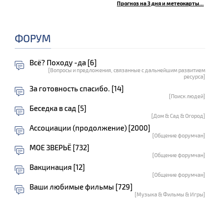
Прогноз на 3 дня и метеокарты...
ФОРУМ
Всё? Походу -да [6]
[Вопросы и предложения, связанные с дальнейшим развитием
ресурса]
За готовность спасибо. [14]
[Поиск людей]
Беседка в сад [5]
[Дом & Сад & Огород]
Ассоциации (продолжение) [2000]
[Общение форумчан]
МОЕ ЗВЕРЬЁ [732]
[Общение форумчан]
Вакцинация [12]
[Общение форумчан]
Ваши любимые фильмы [729]
[Музыка & Фильмы & Игры]