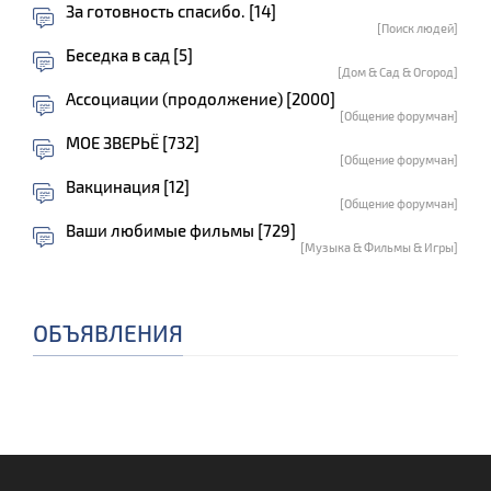
За готовность спасибо. [14]
[Поиск людей]
Беседка в сад [5]
[Дом & Сад & Огород]
Ассоциации (продолжение) [2000]
[Общение форумчан]
МОЕ ЗВЕРЬЁ [732]
[Общение форумчан]
Вакцинация [12]
[Общение форумчан]
Ваши любимые фильмы [729]
[Музыка & Фильмы & Игры]
ОБЪЯВЛЕНИЯ