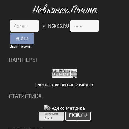
Невьянск.Почта
@ NSK66.RU
Забыл пароль
ПАРТНЕРЫ
|
"Звезда"
|
Ю.Непокрытая
|
|
А.Васильев
|
СТАТИСТИКА