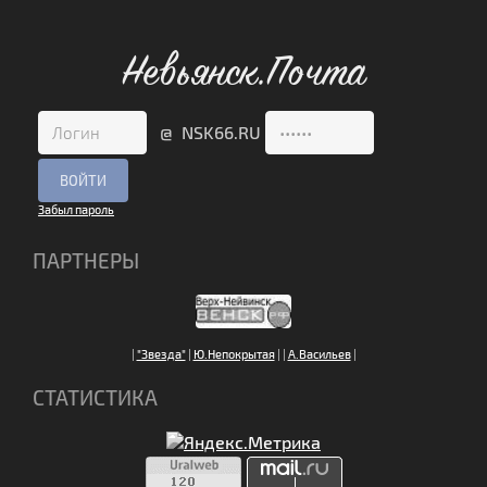
Невьянск.Почта
@ NSK66.RU
Забыл пароль
ПАРТНЕРЫ
|
"Звезда"
|
Ю.Непокрытая
|
|
А.Васильев
|
СТАТИСТИКА