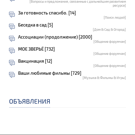
[Вопросы и предложения, связанные с дальнейшим развитием
ресурса]
За готовность спасибо. [14]
[Поиск людей]
Беседка в сад [5]
[Дом & Сад & Огород]
Ассоциации (продолжение) [2000]
[Общение форумчан]
МОЕ ЗВЕРЬЁ [732]
[Общение форумчан]
Вакцинация [12]
[Общение форумчан]
Ваши любимые фильмы [729]
[Музыка & Фильмы & Игры]
ОБЪЯВЛЕНИЯ