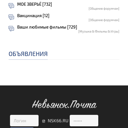
МОЕ ЗВЕРЬЁ [732]
[Общение форумчан]
Вакцинация [12]
[Общение форумчан]
Ваши любимые фильмы [729]
[Музыка & Фильмы & Игры]
ОБЪЯВЛЕНИЯ
Невьянск.Почта
@ NSK66.RU