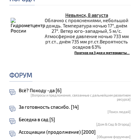
Невьянск, 8 августа
Облачно с прояснениями, небольшой
дождь. Температура ночью 17°, днём
27°. Ветер юго-западный, 5 м/с.
Атмосферное давление ночью 733 мм
рт.ст., днём 735 мм рт.ст.Вероятность
осадков 63%
Прогноз на 3 дня и метеокарты...
ФОРУМ
Всё? Походу -да [6]
[Вопросы и предложения, связанные с дальнейшим развитием
ресурса]
За готовность спасибо. [14]
[Поиск людей]
Беседка в сад [5]
[Дом & Сад & Огород]
Ассоциации (продолжение) [2000]
[Общение форумчан]