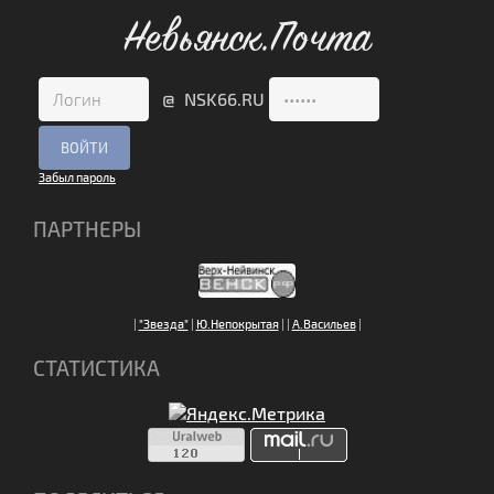
Невьянск.Почта
@ NSK66.RU
Забыл пароль
ПАРТНЕРЫ
|
"Звезда"
|
Ю.Непокрытая
|
|
А.Васильев
|
СТАТИСТИКА