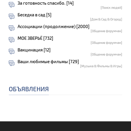
За готовность спасибо. [14]
[Поиск людей]
Беседка в сад [5]
[Дом & Сад & Огород]
Ассоциации (продолжение) [2000]
[Общение форумчан]
МОЕ ЗВЕРЬЁ [732]
[Общение форумчан]
Вакцинация [12]
[Общение форумчан]
Ваши любимые фильмы [729]
[Музыка & Фильмы & Игры]
ОБЪЯВЛЕНИЯ