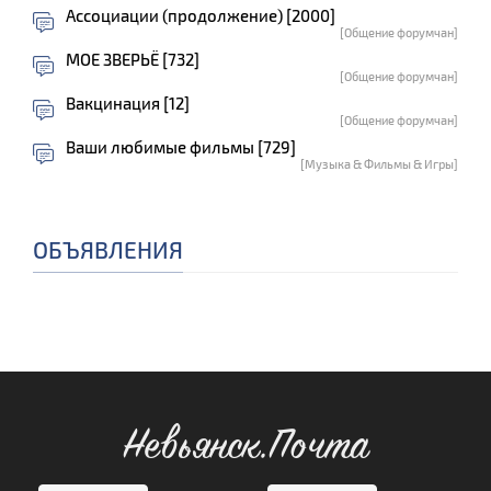
Ассоциации (продолжение) [2000]
[Общение форумчан]
МОЕ ЗВЕРЬЁ [732]
[Общение форумчан]
Вакцинация [12]
[Общение форумчан]
Ваши любимые фильмы [729]
[Музыка & Фильмы & Игры]
ОБЪЯВЛЕНИЯ
Невьянск.Почта