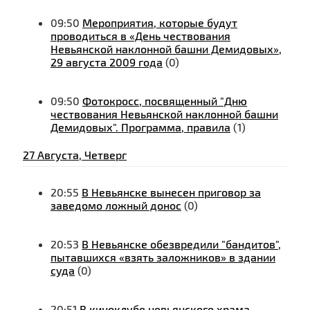
09:50
Мероприятия, которые будут
проводиться в «День чествования
Невьянской наклонной башни Демидовых»,
29 августа 2009 года
(0)
09:50
Фотокросс, посвященный "Дню
чествования Невьянской наклонной башни
Демидовых". Программа, правила
(1)
27 Августа, Четверг
20:55
В Невьянске вынесен приговор за
заведомо ложный донос
(0)
20:53
В Невьянске обезвредили "бандитов",
пытавшихся «взять заложников» в здании
суда
(0)
20:51
В киноклубе невьянского храма