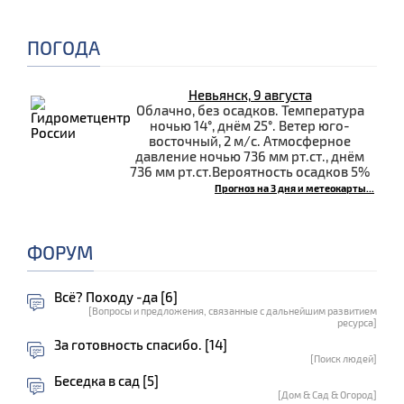
ПОГОДА
Невьянск, 9 августа
Облачно, без осадков. Температура
ночью 14°, днём 25°. Ветер юго-
восточный, 2 м/с. Атмосферное
давление ночью 736 мм рт.ст., днём
736 мм рт.ст.Вероятность осадков 5%
Прогноз на 3 дня и метеокарты...
ФОРУМ
Всё? Походу -да [6]
[Вопросы и предложения, связанные с дальнейшим развитием
ресурса]
За готовность спасибо. [14]
[Поиск людей]
Беседка в сад [5]
[Дом & Сад & Огород]