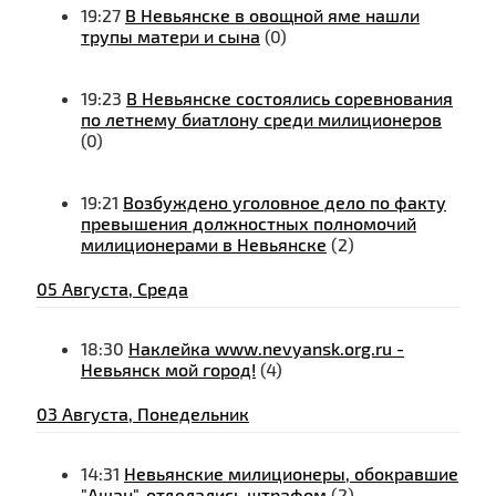
19:27
В Невьянске в овощной яме нашли
трупы матери и сына
(0)
19:23
В Невьянске состоялись соревнования
по летнему биатлону среди милиционеров
(0)
19:21
Возбуждено уголовное дело по факту
превышения должностных полномочий
милиционерами в Невьянске
(2)
05 Августа, Среда
18:30
Наклейка www.nevyansk.org.ru -
Невьянск мой город!
(4)
03 Августа, Понедельник
14:31
Невьянские милиционеры, обокравшие
"Ашан", отделались штрафом
(2)