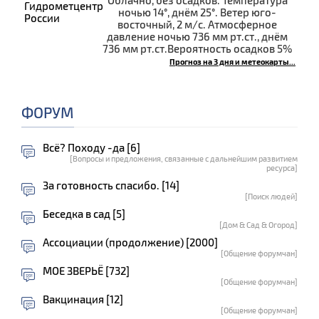
ночью 14°, днём 25°. Ветер юго-
восточный, 2 м/с. Атмосферное
давление ночью 736 мм рт.ст., днём
736 мм рт.ст.Вероятность осадков 5%
Прогноз на 3 дня и метеокарты...
ФОРУМ
Всё? Походу -да [6]
[Вопросы и предложения, связанные с дальнейшим развитием
ресурса]
За готовность спасибо. [14]
[Поиск людей]
Беседка в сад [5]
[Дом & Сад & Огород]
Ассоциации (продолжение) [2000]
[Общение форумчан]
МОЕ ЗВЕРЬЁ [732]
[Общение форумчан]
Вакцинация [12]
[Общение форумчан]