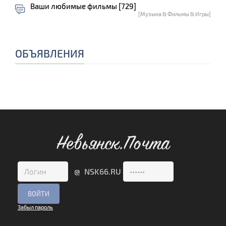
Ваши любимые фильмы [729]
[Музыка & Фильмы & Игры]
ОБЪЯВЛЕНИЯ
Невьянск.Почта
@ NSK66.RU
Забыл пароль