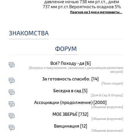
давление ночью 738 мм рт.ст., днём
737 мм рт.ст.Вероятность осадков 5%
Прогноз на 3 дня и метеокарты...
ЗНАКОМСТВА
ФОРУМ
Всё? Походу -да [6]
[Вопросы и предложения, связанные с дальнейшим развитием
ресурса]
За готовность спасибо. [14]
[Поиск людей]
Беседка в сад [5]
[Дом & Сад & Огород]
Ассоциации (продолжение) [2000]
[Общение форумчан]
МОЕ ЗВЕРЬЁ [732]
[Общение форумчан]
Вакцинация [12]
[Общение форумчан]