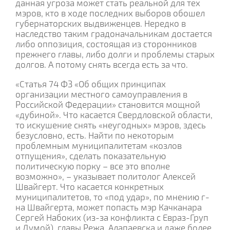
данная угроза может стать реальной для тех
мэров, кто в ходе последних выборов обошел
губернаторских выдвиженцев. Нередко в
наследство таким градоначальникам достается
либо оппозиция, состоящая из сторонников
прежнего главы, либо долги и проблемы старых
долгов. А потому снять всегда есть за что.
«Статья 74 ФЗ «Об общих принципах
организации местного самоуправления в
Российской Федерации» становится мощной
«дубиной». Что касается Свердловской области,
то искушение снять «неугодных» мэров, здесь
безусловно, есть. Найти по некоторым
проблемным муниципалитетам «козлов
отпущения», сделать показательную
политическую порку – все это вполне
возможно», – указывает политолог Алексей
Швайгерт. Что касается конкретных
муниципалитетов, то «под удар», по мнению г-
на Швайгерта, может попасть мэр Качканара
Сергей Набоких (из-за конфликта с Евраз-Груп
и Думой), главы Режа, Алапаевска и даже более