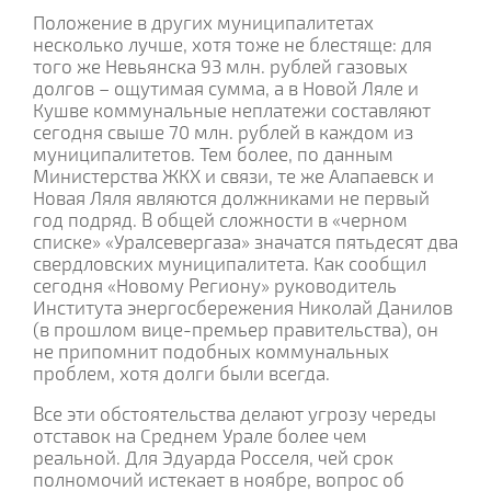
Положение в других муниципалитетах
несколько лучше, хотя тоже не блестяще: для
того же Невьянска 93 млн. рублей газовых
долгов – ощутимая сумма, а в Новой Ляле и
Кушве коммунальные неплатежи составляют
сегодня свыше 70 млн. рублей в каждом из
муниципалитетов. Тем более, по данным
Министерства ЖКХ и связи, те же Алапаевск и
Новая Ляля являются должниками не первый
год подряд. В общей сложности в «черном
списке» «Уралсевергаза» значатся пятьдесят два
свердловских муниципалитета. Как сообщил
сегодня «Новому Региону» руководитель
Института энергосбережения Николай Данилов
(в прошлом вице-премьер правительства), он
не припомнит подобных коммунальных
проблем, хотя долги были всегда.
Все эти обстоятельства делают угрозу череды
отставок на Среднем Урале более чем
реальной. Для Эдуарда Росселя, чей срок
полномочий истекает в ноябре, вопрос об