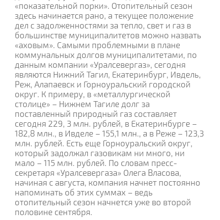
«показательной порки». Отопительный сезон
здесь начинается рано, а текущее положение
дел с задолженностями за тепло, свет и газ в
большинстве муниципалитетов можно назвать
«аховым». Самыми проблемными в плане
коммунальных долгов муниципалитетами, по
данным компании «Уралсевергаз», сегодня
являются Нижний Тагил, Екатеринбург, Ивдель,
Реж, Алапаевск и Горноуральский городской
округ. К примеру, в «металлургической
столице» – Нижнем Тагиле долг за
поставленный природный газ составляет
сегодня 229, 3 млн. рублей, в Екатеринбурге –
182,8 млн., в Ивделе – 155,1 млн., а в Реже – 123,3
млн. рублей. Есть еще Горноуральский округ,
который задолжал газовикам ни много, ни
мало – 115 млн. рублей. По словам пресс-
секретаря «Уралсевергаза» Олега Власова,
начиная с августа, компания начнет постоянно
напоминать об этих суммах – ведь
отопительный сезон начнется уже во второй
половине сентября.