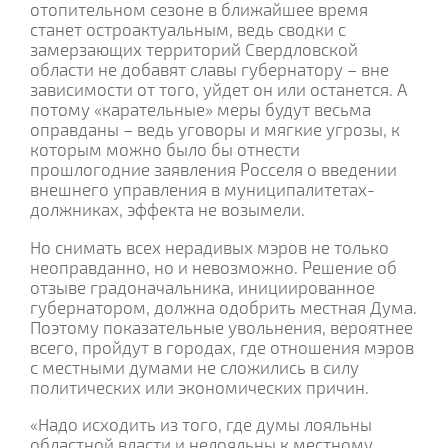
отопительном сезоне в ближайшее время
станет остроактуальным, ведь сводки с
замерзающих территорий Свердловской
области не добавят славы губернатору – вне
зависимости от того, уйдет он или останется. А
потому «карательные» меры будут весьма
оправданы – ведь уговоры и мягкие угрозы, к
которым можно было бы отнести
прошлогодние заявления Росселя о введении
внешнего управления в муниципалитетах-
должниках, эффекта не возымели.
Но снимать всех нерадивых мэров не только
неоправданно, но и невозможно. Решение об
отзыве градоначальника, инициированное
губернатором, должна одобрить местная Дума.
Поэтому показательные увольнения, вероятнее
всего, пройдут в городах, где отношения мэров
с местными думами не сложились в силу
политических или экономических причин.
«Надо исходить из того, где думы лояльны
областной власти и нелояльны к местному