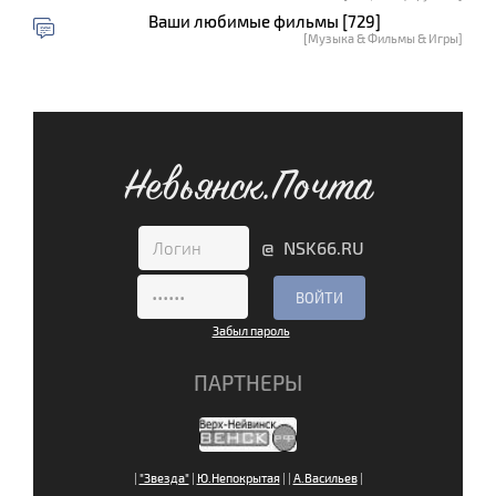
Ваши любимые фильмы [729]
[Музыка & Фильмы & Игры]
Невьянск.Почта
@ NSK66.RU
Забыл пароль
ПАРТНЕРЫ
|
"Звезда"
|
Ю.Непокрытая
|
|
А.Васильев
|