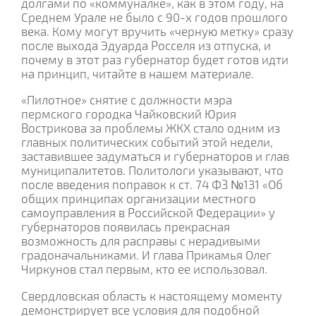
долгами по «коммуналке», как в этом году, на
Среднем Урале не было с 90-х годов прошлого
века. Кому могут вручить «черную метку» сразу
после выхода Эдуарда Росселя из отпуска, и
почему в этот раз губернатор будет готов идти
на принцип, читайте в нашем материале.
«Пилотное» снятие с должности мэра
пермского городка Чайковский Юрия
Вострикова за проблемы ЖКХ стало одним из
главных политических событий этой недели,
заставившее задуматься и губернаторов и глав
муниципалитетов. Политологи указывают, что
после введения поправок к ст. 74 ФЗ №131 «Об
общих принципах организации местного
самоуправления в Российской Федерации» у
губернаторов появилась прекрасная
возможность для расправы с нерадивыми
градоначальниками. И глава Прикамья Олег
Чиркунов стал первым, кто ее использовал.
Свердловская область к настоящему моменту
демонстрирует все условия для подобной