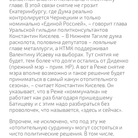
главе. В этой связи снятие не грозит
Екатеринбургу, где Дума реально
контролируется Чернецким и только
номинально «Единой Россией», – говорит глава
Уральской гильдии политконсультантов
Константин Киселев. – В Нижнем Тагиле дума
расколота, половина депутатов – лояльные
главе металлурги, а НТМК поддерживал
Валентину Исаеву на выборах. Тут снятия не
будет, тем более что долги остались от Диденко
(прежний мэр – прим. НР). А вот в Реже снятие
мэра вполне возможно и такое решение будет
приниматься в самый канун отопительного
сезона», – считает Константин Киселев. Он
указывает, что в Реже «коммуналка» не
работает как раз благодаря пришедшему
Батищеву и с этим надо разбираться без
проволочек, что называется, «здесь и сейчас».
Впрочем, не исключено, что под эту же
«отопительную сурдинку» могут состояться и
чисто политические решения. В том числе,