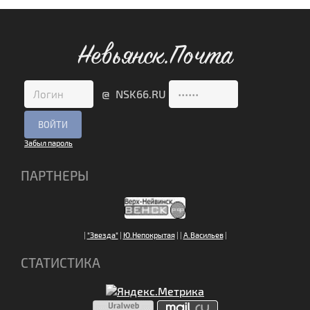
Невьянск.Почта
@ NSK66.RU
Забыл пароль
ПАРТНЕРЫ
|
"Звезда"
|
Ю.Непокрытая
|
|
А.Васильев
|
СТАТИСТИКА