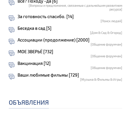
Всё? Походу -да [6]
[Вопросы и предложения, связанные с дальнейшим развитием
ресурса]
За готовность спасибо. [14]
[Поиск людей]
Беседка в сад [5]
[Дом & Сад & Огород]
Ассоциации (продолжение) [2000]
[Общение форумчан]
МОЕ ЗВЕРЬЁ [732]
[Общение форумчан]
Вакцинация [12]
[Общение форумчан]
Ваши любимые фильмы [729]
[Музыка & Фильмы & Игры]
ОБЪЯВЛЕНИЯ