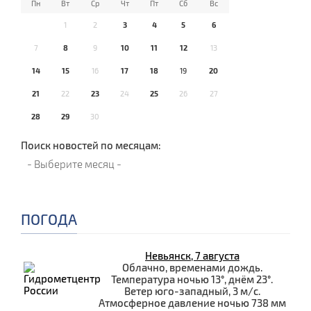
Пн
Вт
Ср
Чт
Пт
Сб
Вс
1
2
3
4
5
6
7
8
9
10
11
12
13
14
15
16
17
18
19
20
21
22
23
24
25
26
27
28
29
30
Поиск новостей по месяцам:
ПОГОДА
Невьянск, 7 августа
Облачно, временами дождь.
Температура ночью 13°, днём 23°.
Ветер юго-западный, 3 м/с.
Атмосферное давление ночью 738 мм