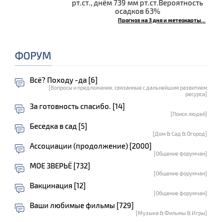
рт.ст., днём 739 мм рт.ст.Вероятность
осадков 63%
Прогноз на 3 дня и метеокарты...
ФОРУМ
Всё? Походу -да [6]
[Вопросы и предложения, связанные с дальнейшим развитием
ресурса]
За готовность спасибо. [14]
[Поиск людей]
Беседка в сад [5]
[Дом & Сад & Огород]
Ассоциации (продолжение) [2000]
[Общение форумчан]
МОЕ ЗВЕРЬЁ [732]
[Общение форумчан]
Вакцинация [12]
[Общение форумчан]
Ваши любимые фильмы [729]
[Музыка & Фильмы & Игры]