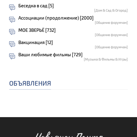
Беседка в сад [5]
[Дом & Сад & Огород]
Ассоциации (продолжение) [2000]
[Общение форумчан]
МОЕ ЗВЕРЬЁ [732]
[Общение форумчан]
Вакцинация [12]
[Общение форумчан]
Ваши любимые фильмы [729]
[Музыка & Фильмы & Игры]
ОБЪЯВЛЕНИЯ