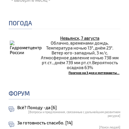
ПОГОДА
Невьянск, 7 августа
Облачно, временами дождь.
Температура ночью 13°, днём 23°.
Ветер юго-западный, 3 м/с.
Атмосферное давление ночью 738 мм
рт.ст., днём 739 мм рт.ст.Вероятность
осадков 63%
Прогноз на 3 дня и метеокарты...
ФОРУМ
Всё? Походу -да [6]
[Вопросы и предложения, связанные с дальнейшим развитием
ресурса]
За готовность спасибо. [14]
[Поиск людей]