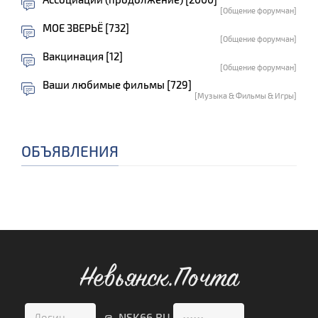
[Общение форумчан]
МОЕ ЗВЕРЬЁ [732]
[Общение форумчан]
Вакцинация [12]
[Общение форумчан]
Ваши любимые фильмы [729]
[Музыка & Фильмы & Игры]
ОБЪЯВЛЕНИЯ
Невьянск.Почта
@ NSK66.RU