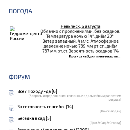
ПОГОДА
Невьянск, 6 августа
Облачно с прояснениями, без осадков.
Температура ночью 14°, днём 20°.
Ветер западный, 4 м/с. Атмосферное
давление ночью 739 мм рт.ст., днём
737 мм рт.ст.Вероятность осадков 1%
Прогноз на 3 дня и метеокарты...
ФОРУМ
Всё? Походу -да [6]
[Вопросы и предложения, связанные с дальнейшим развитием
ресурса]
За готовность спасибо. [14]
[Поиск людей]
Беседка в сад [5]
[Дом & Сад & Огород]
Ассоциации (продолжение) [2000]