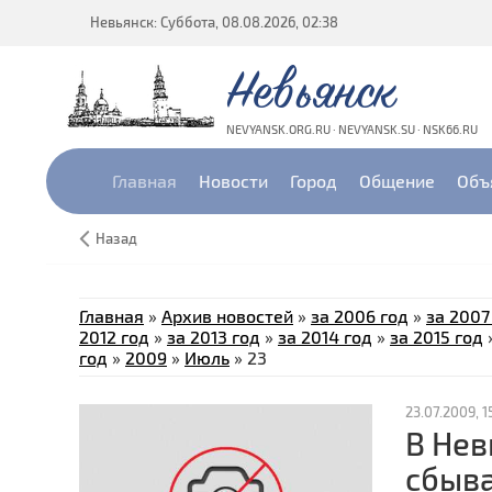
Невьянск: Суббота, 08.08.2026, 02:38
Невьянск
NEVYANSK.ORG.RU · NEVYANSK.SU · NSK66.RU
Главная
Новости
Город
Общение
Объ
Назад
Главная
»
Архив новостей
»
за 2006 год
»
за 2007
2012 год
»
за 2013 год
»
за 2014 год
»
за 2015 год
год
»
2009
»
Июль
»
23
23.07.2009, 1
В Нев
сбыв