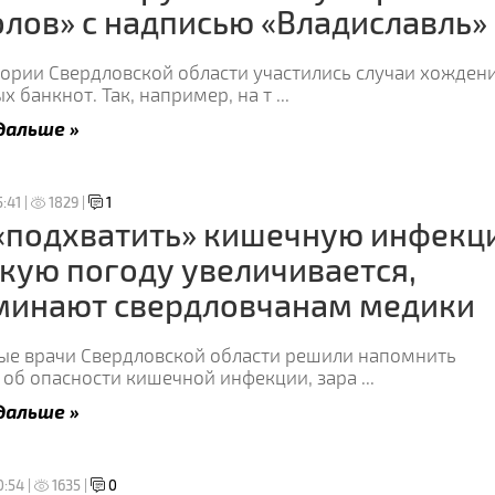
лов» с надписью «Владиславль»
тории Свердловской области участились случаи хожден
 банкнот. Так, например, на т
...
дальше »
:41 |
1829 |
1
 «подхватить» кишечную инфекц
кую погоду увеличивается,
минают свердловчанам медики
ые врачи Свердловской области решили напомнить
 об опасности кишечной инфекции, зара
...
дальше »
0:54 |
1635 |
0