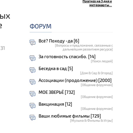
Прогноз на 3 дня и
метеокарты...
ных
е
ФОРУМ
Всё? Походу -да [6]
[Вопросы и предложения, связанные с
31
дальнейшим развитием ресурса]
За готовность спасибо. [14]
[Поиск людей]
Беседка в сад [5]
[Дом & Сад & Огород]
Ассоциации (продолжение) [2000]
[Общение форумчан]
МОЕ ЗВЕРЬЁ [732]
[Общение форумчан]
Вакцинация [12]
[Общение форумчан]
Ваши любимые фильмы [729]
[Музыка & Фильмы & Игры]