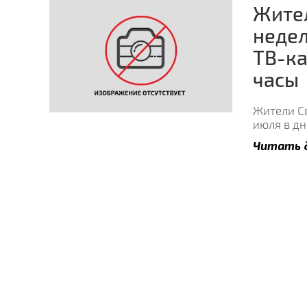
Жител
недел
ТВ-ка
часы
Жители Св
июля в д
Читать 