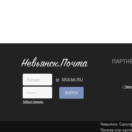
Невьянск.Почта
ПАРТН
@ NSK66.RU
|
"Звез
Забыл пароль
Невьянск. Copyri
Полное или част