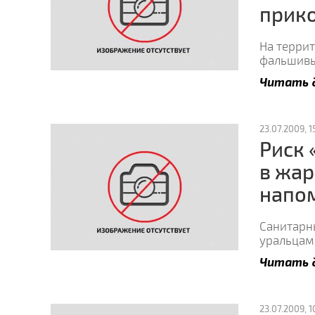
прико
На терри
фальшивых
Читать 
23.07.2009, 15
Риск
в жар
напо
Санитарн
уральцам
Читать 
23.07.2009, 1