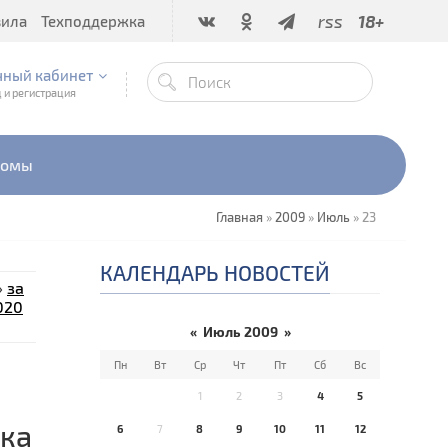
rss
18+
вила
Техподдержка
чный кабинет
 и регистрация
бомы
Главная
»
2009
»
Июль
»
23
КАЛЕНДАРЬ НОВОСТЕЙ
»
за
020
«
Июль 2009
»
Пн
Вт
Ср
Чт
Пт
Сб
Вс
1
2
3
4
5
ка
6
7
8
9
10
11
12