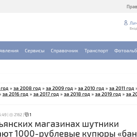
Пра
Ли
Вход
явления
Сервисы
Справочник
Транспорт
Фотоаль
 год
»
за 2008 год
»
за 2009 год
»
за 2010 год
»
за 2011 год
»
за 2016 год
»
за 2017 год
»
за 2018 год
»
за 2019 год
»
за 2
5:49 |
2162 |
1
ьянских магазинах шутники
ают 1000-рублевые купюры «бан