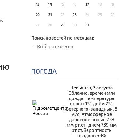
13
14
15
16
17
18
19
20
21
22
23
24
25
26
ия
27
28
29
30
31
Поиск новостей по месяцам:
ию
ПОГОДА
Невьянск, 7 августа
Облачно, временами
дождь. Температура
ночью 13°, днём 23°.
Ветер юго-западный, 3
м/с. Атмосферное
давление ночью 738
мм рт.ст., днём 739 мм
рт.ст.Вероятность
осадков 63%