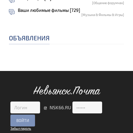
[Общение форумчан]
Ваши любимые фильмы [729]
[Музыка & Фильмы & Игры]
ОБЪЯВЛЕНИЯ
Невьянск.Почта
@ NSK66.RU
Забыл пароль