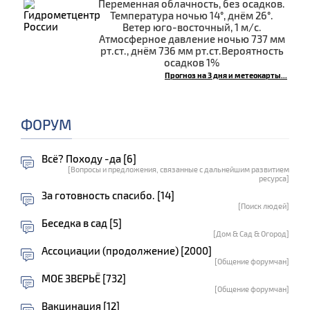
Переменная облачность, без осадков.
Температура ночью 14°, днём 26°.
Ветер юго-восточный, 1 м/с.
Атмосферное давление ночью 737 мм
рт.ст., днём 736 мм рт.ст.Вероятность
осадков 1%
Прогноз на 3 дня и метеокарты...
ФОРУМ
Всё? Походу -да [6]
[Вопросы и предложения, связанные с дальнейшим развитием
ресурса]
За готовность спасибо. [14]
[Поиск людей]
Беседка в сад [5]
[Дом & Сад & Огород]
Ассоциации (продолжение) [2000]
[Общение форумчан]
МОЕ ЗВЕРЬЁ [732]
[Общение форумчан]
Вакцинация [12]