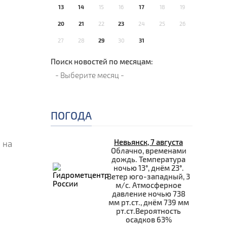
13
14
15
16
17
18
19
20
21
22
23
24
25
26
27
28
29
30
31
Поиск новостей по месяцам:
ПОГОДА
Невьянск, 7 августа
 на
Облачно, временами
дождь. Температура
ночью 13°, днём 23°.
Ветер юго-западный, 3
м/с. Атмосферное
давление ночью 738
мм рт.ст., днём 739 мм
рт.ст.Вероятность
осадков 63%