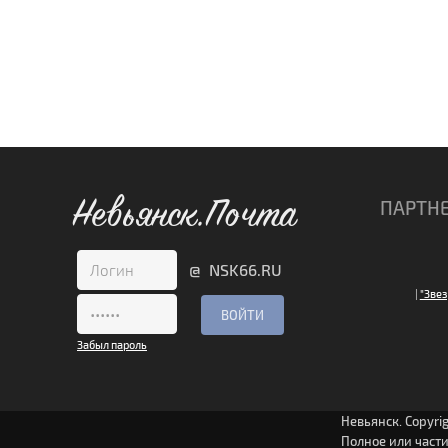
Невьянск.Почта
ПАРТН
@ NSK66.RU
|
"Звез
Забыл пароль
Невьянск. Copyri
Полное или част