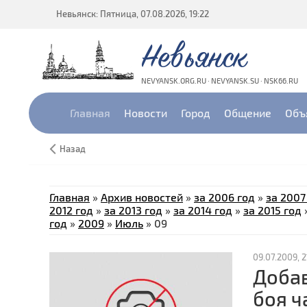
Невьянск: Пятница, 07.08.2026, 19:22
Невьянск
NEVYANSK.ORG.RU · NEVYANSK.SU · NSK66.RU
Главная
Новости
Город
Общение
Объ
Назад
Главная
»
Архив новостей
»
за 2006 год
»
за 2007
2012 год
»
за 2013 год
»
за 2014 год
»
за 2015 год
год
»
2009
»
Июль
»
09
09.07.2009, 2
Добав
боя ч