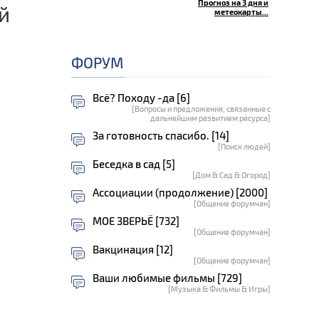
Прогноз на 3 дня и
й
метеокарты...
ФОРУМ
Всё? Походу -да [6]
[Вопросы и предложения, связанные с
дальнейшим развитием ресурса]
За готовность спасибо. [14]
[Поиск людей]
Беседка в сад [5]
[Дом & Сад & Огород]
Ассоциации (продолжение) [2000]
[Общение форумчан]
МОЕ ЗВЕРЬЁ [732]
[Общение форумчан]
Вакцинация [12]
[Общение форумчан]
Ваши любимые фильмы [729]
[Музыка & Фильмы & Игры]