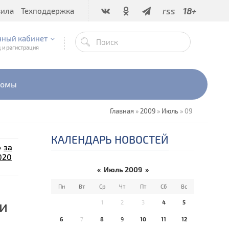
rss
18+
вила
Техподдержка
чный кабинет
 и регистрация
бомы
Главная
»
2009
»
Июль
»
09
КАЛЕНДАРЬ НОВОСТЕЙ
»
за
020
«
Июль 2009
»
Пн
Вт
Ср
Чт
Пт
Сб
Вс
и
1
2
3
4
5
6
7
8
9
10
11
12