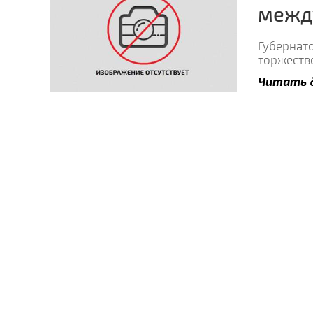
межд
Губернато
торжеств
Читать 