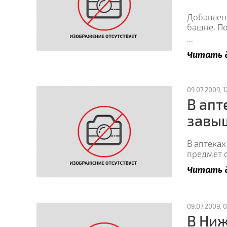
Добавлена
башне. П
...
Читать 
09.07.2009, 1
В апт
завыш
В аптека
предмет 
Читать 
09.07.2009, 0
В Ниж