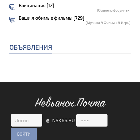
Вакцинация [12]
[Общение форумчан]
Ваши любимые фильмы [729]
[Музыка & Фильмы & Игры]
ОБЪЯВЛЕНИЯ
Невьянск.Почта
@ NSK66.RU