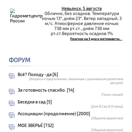
Невьянск, 5 августа
Облачно, без осадков. Температура
ночью 13°, днём 23°. Ветер западный, 3
м/с. Атмосферное давление ночью
738 мм рт.ст., днём 738 мм
рт.ст.Вероятность осадков 1%
Прогноз на 3 дня и метеокарты...
ФОРУМ
Всё? Походу -да [6]
[Вопросы и предложения, связанные с дальнейшим развитием
ресурса]
За готовность спасибо. [14]
[Поиск людей]
Беседка в сад [5]
[Дом & Сад & Огород]
Ассоциации (продолжение) [2000]
[Общение форумчан]
МОЕ ЗВЕРЬЁ [732]
[Общение форумчан]