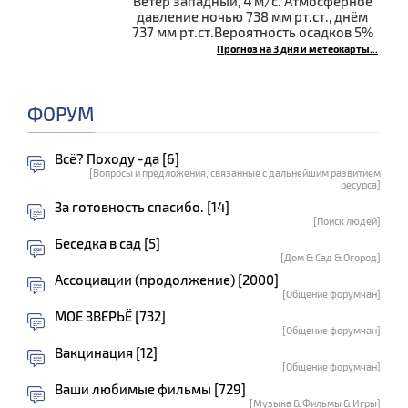
Ветер западный, 4 м/с. Атмосферное
давление ночью 738 мм рт.ст., днём
737 мм рт.ст.Вероятность осадков 5%
Прогноз на 3 дня и метеокарты...
ФОРУМ
Всё? Походу -да [6]
[Вопросы и предложения, связанные с дальнейшим развитием
ресурса]
За готовность спасибо. [14]
[Поиск людей]
Беседка в сад [5]
[Дом & Сад & Огород]
Ассоциации (продолжение) [2000]
[Общение форумчан]
МОЕ ЗВЕРЬЁ [732]
[Общение форумчан]
Вакцинация [12]
[Общение форумчан]
Ваши любимые фильмы [729]
[Музыка & Фильмы & Игры]