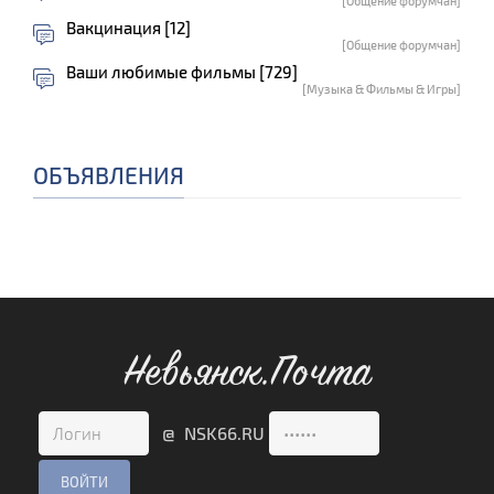
[Общение форумчан]
Вакцинация [12]
[Общение форумчан]
Ваши любимые фильмы [729]
[Музыка & Фильмы & Игры]
ОБЪЯВЛЕНИЯ
Невьянск.Почта
@ NSK66.RU