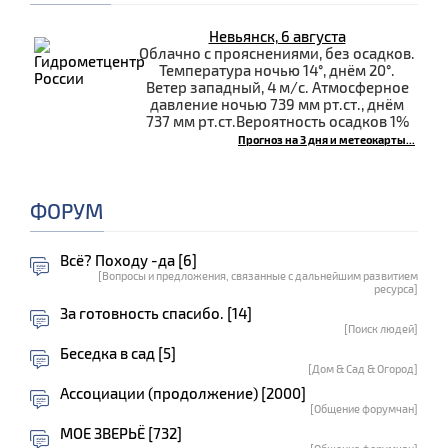
Невьянск, 6 августа
Облачно с прояснениями, без осадков.
Температура ночью 14°, днём 20°.
Ветер западный, 4 м/с. Атмосферное
давление ночью 739 мм рт.ст., днём
737 мм рт.ст.Вероятность осадков 1%
Прогноз на 3 дня и метеокарты...
ФОРУМ
Всё? Походу -да [6]
[Вопросы и предложения, связанные с дальнейшим развитием
ресурса]
За готовность спасибо. [14]
[Поиск людей]
Беседка в сад [5]
[Дом & Сад & Огород]
Ассоциации (продолжение) [2000]
[Общение форумчан]
МОЕ ЗВЕРЬЁ [732]