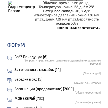
Облачно, временами дождь.
Температура ночью 13°, днём 23°.
Ветер юго-западный, 3 м/с.
Атмосферное давление ночью 738 мм
рт.ст., днём 739 мм рт.ст.Вероятность
осадков 63%
Прогноз на 3 дня и метеокарты...
ФОРУМ
Всё? Походу -да [6]
[Вопросы и предложения, связанные с дальнейшим развитием
ресурса]
За готовность спасибо. [14]
[Поиск людей]
Беседка в сад [5]
[Дом & Сад & Огород]
Ассоциации (продолжение) [2000]
[Общение форумчан]
МОЕ ЗВЕРЬЁ [732]
[Общение форумчан]
Вакцинация [12]