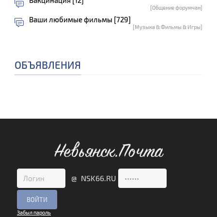
[Общение форумчан]
Ваши любимые фильмы [729]
[Музыка & Фильмы & Игры]
ОБЪЯВЛЕНИЯ
Невьянск.Почта
@ NSK66.RU
Забыл пароль