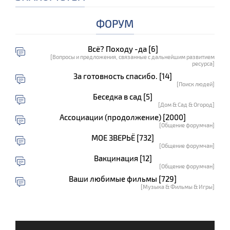
ФОРУМ
Всё? Походу -да [6]
[Вопросы и предложения, связанные с дальнейшим развитием
ресурса]
За готовность спасибо. [14]
[Поиск людей]
Беседка в сад [5]
[Дом & Сад & Огород]
Ассоциации (продолжение) [2000]
[Общение форумчан]
МОЕ ЗВЕРЬЁ [732]
[Общение форумчан]
Вакцинация [12]
[Общение форумчан]
Ваши любимые фильмы [729]
[Музыка & Фильмы & Игры]