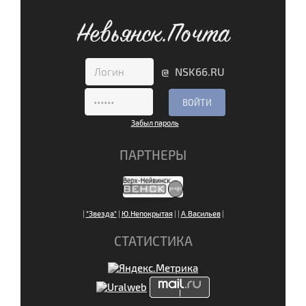
Невьянск.Почта
@ NSK66.RU
Забыл пароль
ПАРТНЕРЫ
|
"Звезда"
|
Ю.Непокрытая
|
|
А.Васильев
|
СТАТИСТИКА