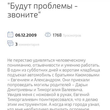
"Будут проблемы -
звоните"
06.12.2009
1768
Просмотров
3
комментария
Не перестаю удивляться человеческому
пониманию, отзывчивости и умению работать.
В один из субботних дней к воротам кладбища
подъехал автомобиль с братьями Каюмовыми
– Евгением и Александром. Они приехали
попроведать могилы родителей – Дарьи
Дмитриевны и Тиморгалия Валеевича.
Увидев меня с ножовкой в руках, Евгений
Тиморгалиевич поинтересовался, что я делаю
этим инструментом. А когда мэр города узнал,
что мне необходимо выпилить огромное