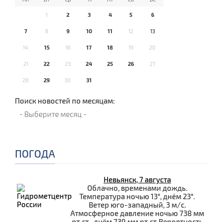
1
2
3
4
5
6
7
8
9
10
11
12
13
14
15
16
17
18
19
20
21
22
23
24
25
26
27
28
29
30
31
Поиск новостей по месяцам:
ПОГОДА
Невьянск, 7 августа
Облачно, временами дождь.
Температура ночью 13°, днём 23°.
Ветер юго-западный, 3 м/с.
Атмосферное давление ночью 738 мм
рт.ст., днём 739 мм рт.ст.Вероятность