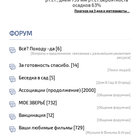
осадков 63%
Прогноз на 3 дня и метеокарты...
ФОРУМ
Всё? Походу -да [6]
[Вопросы и предложения, связанные с дальнейшим развитием
ресурса]
За готовность спасибо. [14]
[Поиск людей]
Беседка в сад [5]
[Дом & Сад & Огород]
Ассоциации (продолжение) [2000]
[Общение форумчан]
МОЕ ЗВЕРЬЁ [732]
[Общение форумчан]
Вакцинация [12]
[Общение форумчан]
Ваши любимые фильмы [729]
[Музыка & Фильмы & Игры]