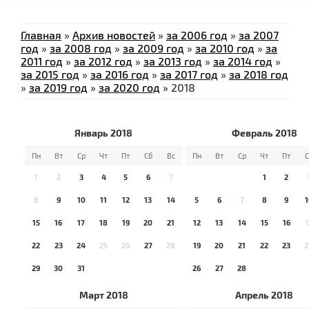
Главная
»
Архив новостей
»
за 2006 год
»
за 2007
год
»
за 2008 год
»
за 2009 год
»
за 2010 год
»
за
2011 год
»
за 2012 год
»
за 2013 год
»
за 2014 год
»
за 2015 год
»
за 2016 год
»
за 2017 год
»
за 2018 год
»
за 2019 год
»
за 2020 год
»
2018
Январь 2018
Февраль 2018
Пн
Вт
Ср
Чт
Пт
Сб
Вс
Пн
Вт
Ср
Чт
Пт
С
1
2
3
4
5
6
7
1
2
8
9
10
11
12
13
14
5
6
7
8
9
1
15
16
17
18
19
20
21
12
13
14
15
16
1
22
23
24
25
26
27
28
19
20
21
22
23
2
29
30
31
26
27
28
Март 2018
Апрель 2018