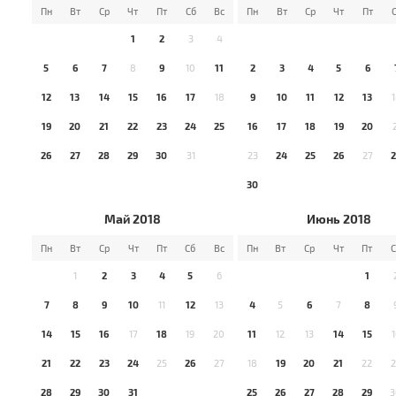
Пн
Вт
Ср
Чт
Пт
Сб
Вс
Пн
Вт
Ср
Чт
Пт
1
2
3
4
5
6
7
8
9
10
11
2
3
4
5
6
12
13
14
15
16
17
18
9
10
11
12
13
19
20
21
22
23
24
25
16
17
18
19
20
26
27
28
29
30
31
23
24
25
26
27
30
Май 2018
Июнь 2018
Пн
Вт
Ср
Чт
Пт
Сб
Вс
Пн
Вт
Ср
Чт
Пт
С
1
2
3
4
5
6
1
7
8
9
10
11
12
13
4
5
6
7
8
14
15
16
17
18
19
20
11
12
13
14
15
1
21
22
23
24
25
26
27
18
19
20
21
22
2
28
29
30
31
25
26
27
28
29
3