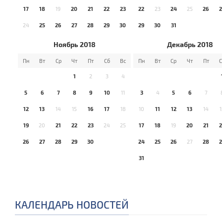
17
18
19
20
21
22
23
22
23
24
25
26
2
24
25
26
27
28
29
30
29
30
31
Ноябрь 2018
Декабрь 2018
Пн
Вт
Ср
Чт
Пт
Сб
Вс
Пн
Вт
Ср
Чт
Пт
С
1
2
3
4
5
6
7
8
9
10
11
3
4
5
6
7
12
13
14
15
16
17
18
10
11
12
13
14
1
19
20
21
22
23
24
25
17
18
19
20
21
2
26
27
28
29
30
24
25
26
27
28
2
31
КАЛЕНДАРЬ НОВОСТЕЙ