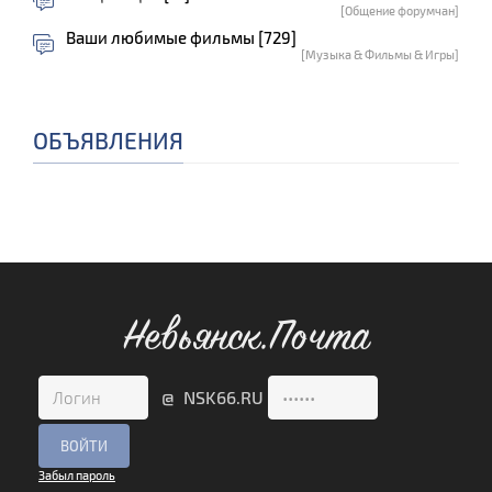
[Общение форумчан]
Ваши любимые фильмы [729]
[Музыка & Фильмы & Игры]
ОБЪЯВЛЕНИЯ
Невьянск.Почта
@ NSK66.RU
Забыл пароль