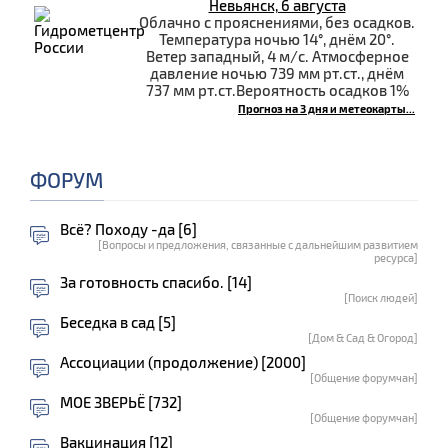
Невьянск, 6 августа
Облачно с прояснениями, без осадков.
Температура ночью 14°, днём 20°.
Ветер западный, 4 м/с. Атмосферное
давление ночью 739 мм рт.ст., днём
737 мм рт.ст.Вероятность осадков 1%
Прогноз на 3 дня и метеокарты...
ФОРУМ
Всё? Походу -да [6]
[Вопросы и предложения, связанные с дальнейшим развитием
ресурса]
За готовность спасибо. [14]
[Поиск людей]
Беседка в сад [5]
[Дом & Сад & Огород]
Ассоциации (продолжение) [2000]
[Общение форумчан]
МОЕ ЗВЕРЬЁ [732]
[Общение форумчан]
Вакцинация [12]