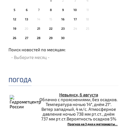
1
2
3
4
5
6
7
8
9
10
11
12
13
14
15
16
17
18
19
20
21
22
23
24
25
26
27
28
29
30
Поиск новостей по месяцам:
ПОГОДА
Невьянск, 6 августа
Облачно с прояснениями, без осадков.
Температура ночью 14°, днём 21°.
Ветер западный, 4 м/с. Атмосферное
давление ночью 738 мм рт.ст., днём
737 мм рт.ст.Вероятность осадков 5%
Прогноз на 3 дня и метеокарты...