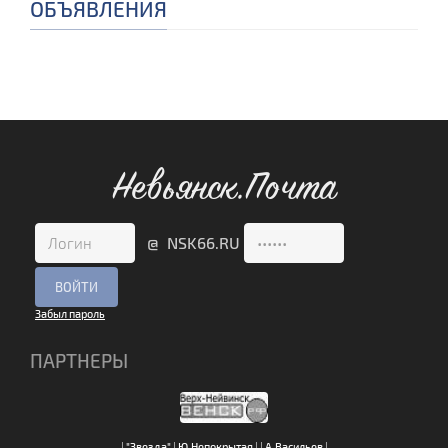
ОБЪЯВЛЕНИЯ
Невьянск.Почта
@ NSK66.RU
Забыл пароль
ПАРТНЕРЫ
|
"Звезда"
|
Ю.Непокрытая
|
|
А.Васильев
|