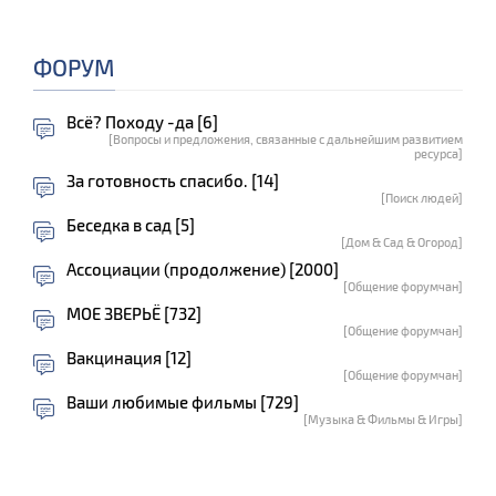
ФОРУМ
Всё? Походу -да [6]
[Вопросы и предложения, связанные с дальнейшим развитием
ресурса]
За готовность спасибо. [14]
[Поиск людей]
Беседка в сад [5]
[Дом & Сад & Огород]
Ассоциации (продолжение) [2000]
[Общение форумчан]
МОЕ ЗВЕРЬЁ [732]
[Общение форумчан]
Вакцинация [12]
[Общение форумчан]
Ваши любимые фильмы [729]
[Музыка & Фильмы & Игры]