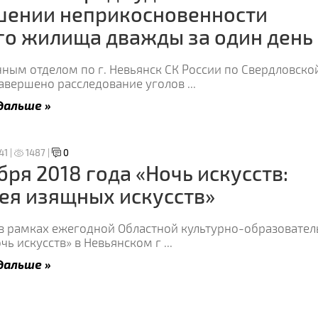
шении неприкосновенности
о жилища дважды за один день
ным отделом по г. Невьянск СК России по Свердловско
завершено расследование уголов
...
дальше »
41 |
1487 |
0
бря 2018 года «Ночь искусств:
ея изящных искусств»
 в рамках ежегодной Областной культурно-образовател
чь искусств» в Невьянском г
...
дальше »