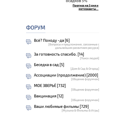
осадков 5%
Прогноз на 3 дня и
метеокарты...
ФОРУМ
Всё? Походу -да [6]
[Вопросы и предложения, связанные с
дальнейшим развитием ресурса]
За готовность спасибо. [14]
[Поиск людей]
Беседка в сад [5]
[Дом & Сад & Огород]
Ассоциации (продолжение) [2000]
[Общение форумчан]
МОЕ ЗВЕРЬЁ [732]
[Общение форумчан]
Вакцинация [12]
[Общение форумчан]
Ваши любимые фильмы [729]
[Музыка & Фильмы & Игры]