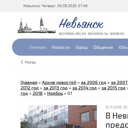
Невьянск: Четверг, 06.08.2026, 07:46
Невьянск
NEVYANSK.ORG.RU · NEVYANSK.SU · NSK66.RU
Главная
Новости
Город
Общение
Объ
Назад
Главная
»
Архив новостей
»
за 2006 год
»
за 2007
2012 год
»
за 2013 год
»
за 2014 год
»
за 2015 год
год
»
2018
»
Ноябрь
»
01
01.11.2018, 16
В Нев
предс