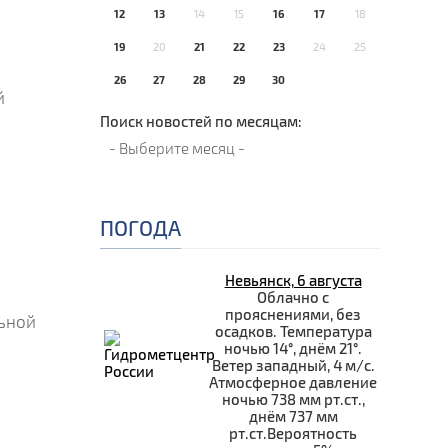
12
13
14
15
16
17
18
19
20
21
22
23
24
25
26
27
28
29
30
й
Поиск новостей по месяцам:
ПОГОДА
Невьянск, 6 августа
Облачно с
прояснениями, без
ьной
осадков. Температура
ночью 14°, днём 21°.
Ветер западный, 4 м/с.
Атмосферное давление
ночью 738 мм рт.ст.,
днём 737 мм
рт.ст.Вероятность