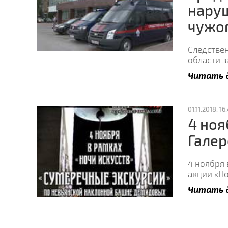
нару
чужог
Следствен
области 
Читать 
01.11.2018, 16:
4 ноя
Галер
4 ноября
акции «Но
Читать 