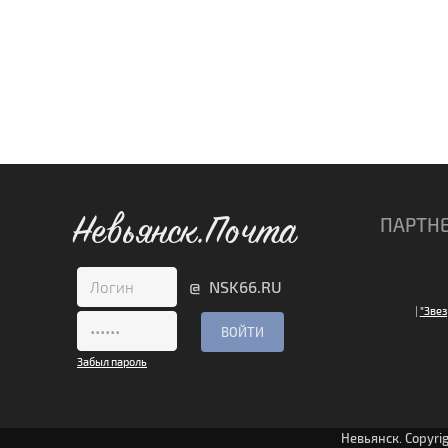
Невьянск.Почта
ПАРТН
@ NSK66.RU
|
"Звез
Забыл пароль
Невьянск. Copyri