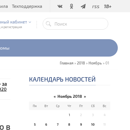
rss
18+
вила
Техподдержка
чный кабинет
 и регистрация
бомы
Главная
»
2018
»
Ноябрь
»
01
КАЛЕНДАРЬ НОВОСТЕЙ
»
за
020
«
Ноябрь 2018
»
Пн
Вт
Ср
Чт
Пт
Сб
Вс
1
2
3
4
ю в
5
6
7
8
9
10
11