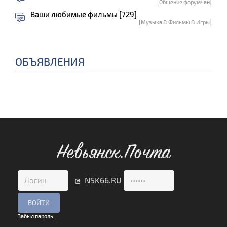
[Общение форумчан]
Ваши любимые фильмы [729]
[Музыка & Фильмы & Игры]
ОБЪЯВЛЕНИЯ
Невьянск.Почта
@ NSK66.RU
Забыл пароль