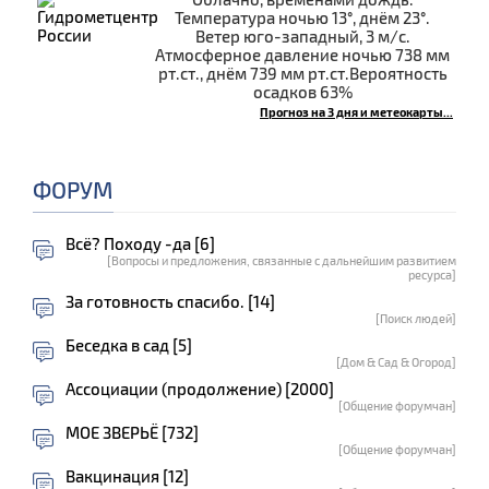
Температура ночью 13°, днём 23°.
Ветер юго-западный, 3 м/с.
Атмосферное давление ночью 738 мм
рт.ст., днём 739 мм рт.ст.Вероятность
осадков 63%
Прогноз на 3 дня и метеокарты...
ФОРУМ
Всё? Походу -да [6]
[Вопросы и предложения, связанные с дальнейшим развитием
ресурса]
За готовность спасибо. [14]
[Поиск людей]
Беседка в сад [5]
[Дом & Сад & Огород]
Ассоциации (продолжение) [2000]
[Общение форумчан]
МОЕ ЗВЕРЬЁ [732]
[Общение форумчан]
Вакцинация [12]