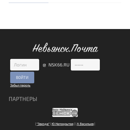
Невьянск.Почта
@ NSK66.RU
Забыл пароль
ПАРТНЕРЫ
|
"Звезда"
|
Ю.Непокрытая
|
|
А.Васильев
|