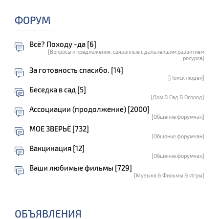
ФОРУМ
Всё? Походу -да [6]
[Вопросы и предложения, связанные с дальнейшим развитием
ресурса]
За готовность спасибо. [14]
[Поиск людей]
Беседка в сад [5]
[Дом & Сад & Огород]
Ассоциации (продолжение) [2000]
[Общение форумчан]
МОЕ ЗВЕРЬЁ [732]
[Общение форумчан]
Вакцинация [12]
[Общение форумчан]
Ваши любимые фильмы [729]
[Музыка & Фильмы & Игры]
ОБЪЯВЛЕНИЯ