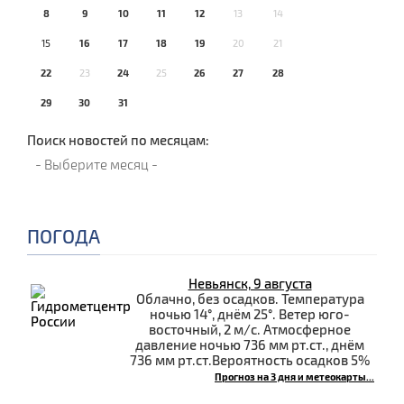
8
9
10
11
12
13
14
15
16
17
18
19
20
21
22
23
24
25
26
27
28
29
30
31
Поиск новостей по месяцам:
ПОГОДА
Невьянск, 9 августа
Облачно, без осадков. Температура
ночью 14°, днём 25°. Ветер юго-
восточный, 2 м/с. Атмосферное
давление ночью 736 мм рт.ст., днём
736 мм рт.ст.Вероятность осадков 5%
Прогноз на 3 дня и метеокарты...