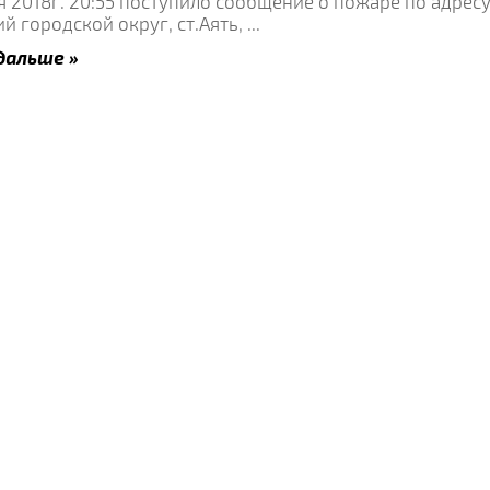
я 2018г. 20:55 поступило сообщение о пожаре по адресу
й городской округ, ст.Аять,
...
дальше »