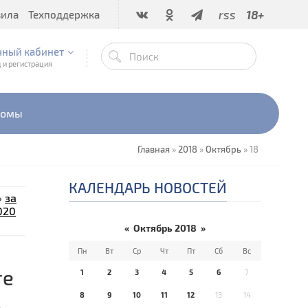
rss
18+
вила
Техподдержка
чный кабинет
 и регистрация
бомы
Главная
»
2018
»
Октябрь
»
18
КАЛЕНДАРЬ НОВОСТЕЙ
»
за
020
«
Октябрь 2018
»
Пн
Вт
Ср
Чт
Пт
Сб
Вс
ге
1
2
3
4
5
6
7
8
9
10
11
12
13
14