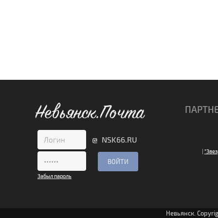
Невьянск.Почта
ПАРТН
@ NSK66.RU
|
"Звез
Забыл пароль
Невьянск. Copyri