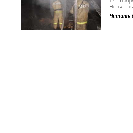
17 октябр
Невьянски
Читать 