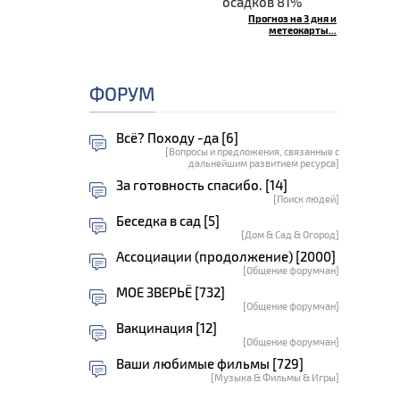
осадков 81%
Прогноз на 3 дня и
метеокарты...
ФОРУМ
Всё? Походу -да [6]
[Вопросы и предложения, связанные с
дальнейшим развитием ресурса]
За готовность спасибо. [14]
[Поиск людей]
Беседка в сад [5]
[Дом & Сад & Огород]
Ассоциации (продолжение) [2000]
[Общение форумчан]
МОЕ ЗВЕРЬЁ [732]
[Общение форумчан]
Вакцинация [12]
[Общение форумчан]
Ваши любимые фильмы [729]
[Музыка & Фильмы & Игры]