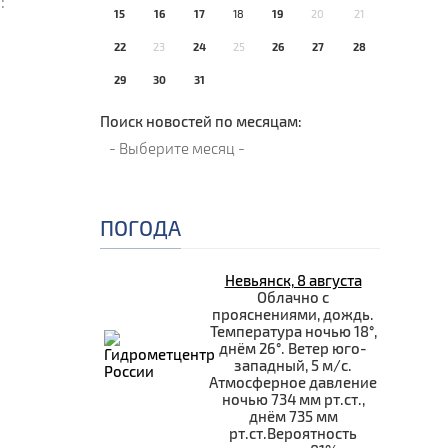
:
15
16
17
18
19
20
21
22
23
24
25
26
27
28
29
30
31
Поиск новостей по месяцам:
ПОГОДА
Невьянск, 8 августа
Облачно с
прояснениями, дождь.
Температура ночью 18°,
днём 26°. Ветер юго-
западный, 5 м/с.
Атмосферное давление
ночью 734 мм рт.ст.,
днём 735 мм
рт.ст.Вероятность