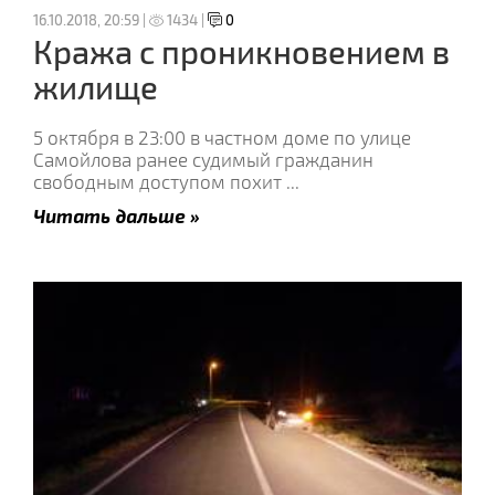
16.10.2018, 20:59 |
1434 |
0
Кража с проникновением в
жилище
5 октября в 23:00 в частном доме по улице
Самойлова ранее судимый гражданин
свободным доступом похит
...
Читать дальше »