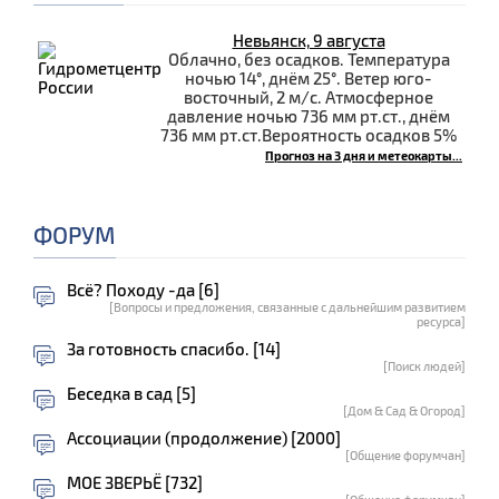
Невьянск, 9 августа
Облачно, без осадков. Температура
ночью 14°, днём 25°. Ветер юго-
восточный, 2 м/с. Атмосферное
давление ночью 736 мм рт.ст., днём
736 мм рт.ст.Вероятность осадков 5%
Прогноз на 3 дня и метеокарты...
ФОРУМ
Всё? Походу -да [6]
[Вопросы и предложения, связанные с дальнейшим развитием
ресурса]
За готовность спасибо. [14]
[Поиск людей]
Беседка в сад [5]
[Дом & Сад & Огород]
Ассоциации (продолжение) [2000]
[Общение форумчан]
МОЕ ЗВЕРЬЁ [732]