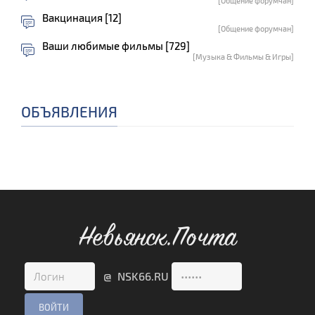
[Общение форумчан]
Вакцинация [12]
[Общение форумчан]
Ваши любимые фильмы [729]
[Музыка & Фильмы & Игры]
ОБЪЯВЛЕНИЯ
Невьянск.Почта
@ NSK66.RU