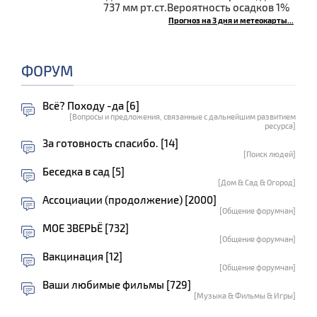
737 мм рт.ст.Вероятность осадков 1%
Прогноз на 3 дня и метеокарты...
ФОРУМ
Всё? Походу -да [6]
[Вопросы и предложения, связанные с дальнейшим развитием
ресурса]
За готовность спасибо. [14]
[Поиск людей]
Беседка в сад [5]
[Дом & Сад & Огород]
Ассоциации (продолжение) [2000]
[Общение форумчан]
МОЕ ЗВЕРЬЁ [732]
[Общение форумчан]
Вакцинация [12]
[Общение форумчан]
Ваши любимые фильмы [729]
[Музыка & Фильмы & Игры]