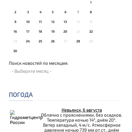
1
2
3
4
5
6
7
8
9
10
11
12
13
14
15
16
17
18
19
20
21
22
23
24
25
26
27
28
29
30
Поиск новостей по месяцам:
ПОГОДА
Невьянск, 6 августа
Облачно с прояснениями, без осадков.
Температура ночью 14°, днём 20°.
Ветер западный, 4 м/с. Атмосферное
давление ночью 739 мм рт.ст., днём