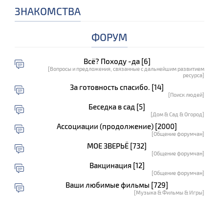
ЗНАКОМСТВА
ФОРУМ
Всё? Походу -да [6]
[Вопросы и предложения, связанные с дальнейшим развитием
ресурса]
За готовность спасибо. [14]
[Поиск людей]
Беседка в сад [5]
[Дом & Сад & Огород]
Ассоциации (продолжение) [2000]
[Общение форумчан]
МОЕ ЗВЕРЬЁ [732]
[Общение форумчан]
Вакцинация [12]
[Общение форумчан]
Ваши любимые фильмы [729]
[Музыка & Фильмы & Игры]