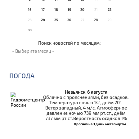
16
17
18
19
20
21
22
23
24
25
26
27
28
29
30
Поиск новостей по месяцам:
ПОГОДА
Невьянск, 6 августа
Облачно с прояснениями, без осадков.
Температура ночью 14°, днём 20°.
Ветер западный, 4 м/с. Атмосферное
давление ночью 739 мм рт.ст., днём
737 мм рт.ст.Вероятность осадков 1%
Прогноз на 3 дня и метеокарты...