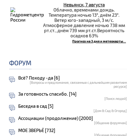
Невьянск, 7 августа
Облачно, временами дождь.
Температура ночью 13°, днём 23°.
Ветер юго-западный, 3 м/с.
Атмосферное давление ночью 738 мм
рт.ст., днём 739 мм рт.ст.Вероятность
осадков 63%
Прогноз на 3 дня и метеокарты...
ФОРУМ
Всё? Походу -да [6]
[Вопросы и предложения, связанные с дальнейшим развитием
ресурса]
За готовность спасибо. [14]
[Поиск людей]
Беседка в сад [5]
[Дом & Сад & Огород]
Ассоциации (продолжение) [2000]
[Общение форумчан]
МОЕ ЗВЕРЬЁ [732]
[Общение форумчан]