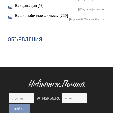
Вакцинация [12]
[Общение форумчан]
Ваши любимые фильмы [729]
[Музыка & Фильмы & Игры]
ОБЪЯВЛЕНИЯ
Невьянск.Почта
@ NSK66.RU