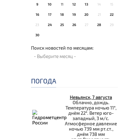
9
10
11
12
13
14
15
16
17
18
19
20
21
22
23
24
25
26
27
28
29
30
Поиск новостей по месяцам:
ПОГОДА
Невьянск, 7 августа
Облачно, дождь.
Температура ночью 11°,
днём 22°. Ветер юго-
западный, 3 м/с.
Атмосферное давление
ночью 739 мм рт.ст.,
днём 738 мм