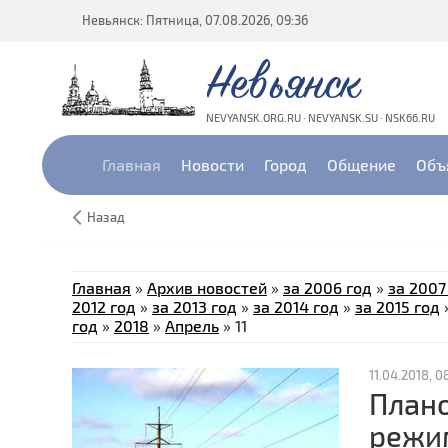
Невьянск: Пятница, 07.08.2026, 09:36
Невьянск
NEVYANSK.ORG.RU · NEVYANSK.SU · NSK66.RU
Главная
Новости
Город
Общение
Объ
Назад
Главная
»
Архив новостей
»
за 2006 год
»
за 2007
2012 год
»
за 2013 год
»
за 2014 год
»
за 2015 год
год
»
2018
»
Апрель
»
11
11.04.2018, 0
Плано
режи