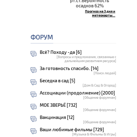
рт.ст.Вероятность
осадков 62%
Прогноз на 3 дня и
метеокарты...
ФОРУМ
Всё? Походу -да [6]
[Вопросы и предложения, связанные с
дальнейшим развитием ресурса]
За готовность спасибо. [14]
[Поиск людей]
Беседка в сад [5]
[Дом & Сад & Огород]
Ассоциации (продолжение) [2000]
[Общение форумчан]
МОЕ ЗВЕРЬЁ [732]
[Общение форумчан]
Вакцинация [12]
[Общение форумчан]
Ваши любимые фильмы [729]
[Музыка & Фильмы & Игры]