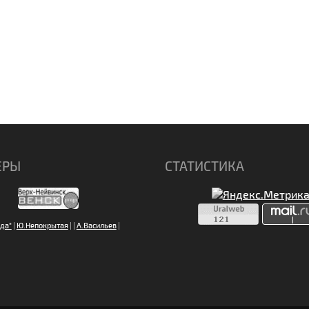
ЕРЫ
СТАТИСТИКА
да"
|
Ю.Непокрытая
|
|
А.Васильев
|