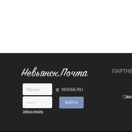
Невьянск.Почта
ПАРТН
@ NSK66.RU
|
"Звез
Забыл пароль