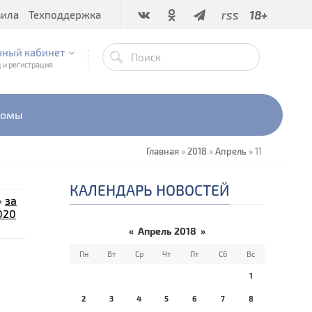
rss
18+
вила
Техподдержка
чный кабинет
 и регистрация
бомы
Главная
»
2018
»
Апрель
»
11
КАЛЕНДАРЬ НОВОСТЕЙ
»
за
020
«
Апрель 2018
»
Пн
Вт
Ср
Чт
Пт
Сб
Вс
е
1
2
3
4
5
6
7
8