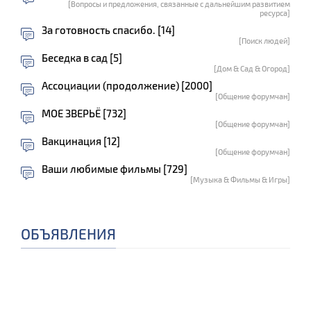
[Вопросы и предложения, связанные с дальнейшим развитием
ресурса]
За готовность спасибо. [14]
[Поиск людей]
Беседка в сад [5]
[Дом & Сад & Огород]
Ассоциации (продолжение) [2000]
[Общение форумчан]
МОЕ ЗВЕРЬЁ [732]
[Общение форумчан]
Вакцинация [12]
[Общение форумчан]
Ваши любимые фильмы [729]
[Музыка & Фильмы & Игры]
ОБЪЯВЛЕНИЯ