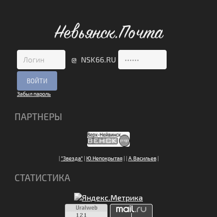
Невьянск.Почта
@ NSK66.RU
Забыл пароль
ПАРТНЕРЫ
|
"Звезда"
|
Ю.Непокрытая
|
|
А.Васильев
|
СТАТИСТИКА