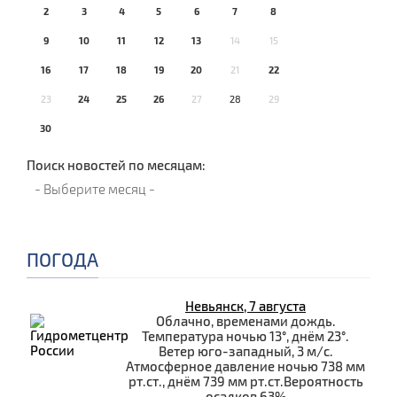
2
3
4
5
6
7
8
9
10
11
12
13
14
15
16
17
18
19
20
21
22
23
24
25
26
27
28
29
30
Поиск новостей по месяцам:
ПОГОДА
Невьянск, 7 августа
Облачно, временами дождь.
Температура ночью 13°, днём 23°.
Ветер юго-западный, 3 м/с.
Атмосферное давление ночью 738 мм
рт.ст., днём 739 мм рт.ст.Вероятность
осадков 63%