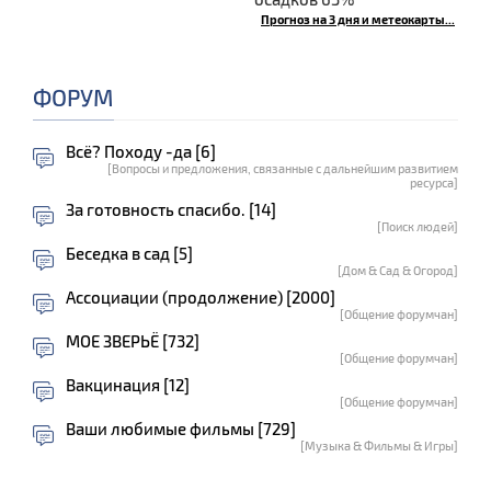
Прогноз на 3 дня и метеокарты...
ФОРУМ
Всё? Походу -да [6]
[Вопросы и предложения, связанные с дальнейшим развитием
ресурса]
За готовность спасибо. [14]
[Поиск людей]
Беседка в сад [5]
[Дом & Сад & Огород]
Ассоциации (продолжение) [2000]
[Общение форумчан]
МОЕ ЗВЕРЬЁ [732]
[Общение форумчан]
Вакцинация [12]
[Общение форумчан]
Ваши любимые фильмы [729]
[Музыка & Фильмы & Игры]