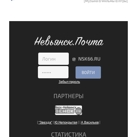
[Музыка & Фильмы & Игры]
Невьянск.Почта
@ NSK66.RU
Забыл пароль
ПАРТНЕРЫ
|
"Звезда"
|
Ю.Непокрытая
|
|
А.Васильев
|
СТАТИСТИКА