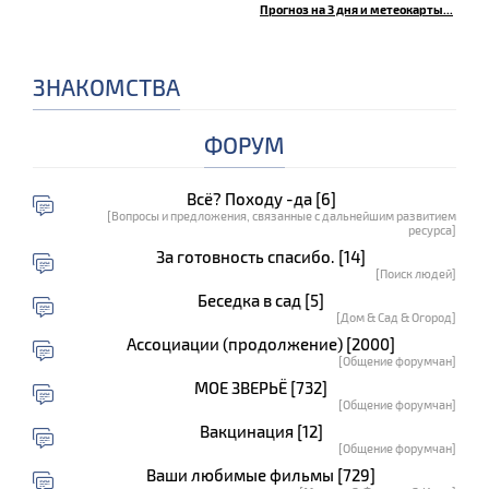
Прогноз на 3 дня и метеокарты...
ЗНАКОМСТВА
ФОРУМ
Всё? Походу -да [6]
[Вопросы и предложения, связанные с дальнейшим развитием
ресурса]
За готовность спасибо. [14]
[Поиск людей]
Беседка в сад [5]
[Дом & Сад & Огород]
Ассоциации (продолжение) [2000]
[Общение форумчан]
МОЕ ЗВЕРЬЁ [732]
[Общение форумчан]
Вакцинация [12]
[Общение форумчан]
Ваши любимые фильмы [729]