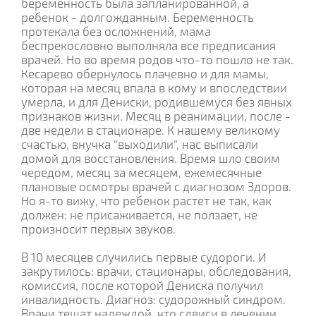
беременность была запланированной, а
ребенок - долгожданным. Беременность
протекала без осложнений, мама
беспрекословно выполняла все предписания
врачей. Но во время родов что-то пошло не так.
Кесарево обернулось плачевно и для мамы,
которая на месяц впала в кому и впоследствии
умерла, и для Дениски, родившемуся без явных
признаков жизни. Месяц в реанимации, после -
две недели в стационаре. К нашему великому
счастью, внучка "выходили", нас выписали
домой для восстановления. Время шло своим
чередом, месяц за месяцем, ежемесячные
плановые осмотры врачей с диагнозом Здоров.
Но я-то вижу, что ребенок растет не так, как
должен: не присаживается, не ползает, не
произносит первых звуков.
В 10 месяцев случились первые судороги. И
закрутилось: врачи, стационары, обследования,
комиссия, после которой Дениска получил
инвалидность. Диагноз: cудорожный синдром.
Врачи тешат надеждой, что сдвиги в лечении