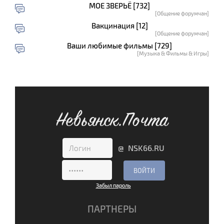
МОЕ ЗВЕРЬЁ [732]
[Общение форумчан]
Вакцинация [12]
[Общение форумчан]
Ваши любимые фильмы [729]
[Музыка & Фильмы & Игры]
Невьянск.Почта
@ NSK66.RU
Забыл пароль
ПАРТНЕРЫ