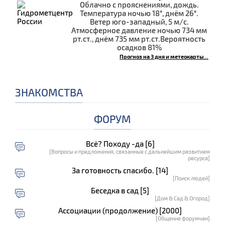
Облачно с прояснениями, дождь.
Температура ночью 18°, днём 26°.
Ветер юго-западный, 5 м/с.
Атмосферное давление ночью 734 мм
рт.ст., днём 735 мм рт.ст.Вероятность
осадков 81%
Прогноз на 3 дня и метеокарты...
ЗНАКОМСТВА
ФОРУМ
Всё? Походу -да [6]
[Вопросы и предложения, связанные с дальнейшим развитием
ресурса]
За готовность спасибо. [14]
[Поиск людей]
Беседка в сад [5]
[Дом & Сад & Огород]
Ассоциации (продолжение) [2000]
[Общение форумчан]