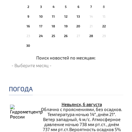
2
3
4
5
6
7
8
9
10
11
12
13
14
15
16
17
18
19
20
21
22
23
24
25
26
27
28
29
30
Поиск новостей по месяцам:
ПОГОДА
Невьянск, 6 августа
Облачно с прояснениями, без осадков.
Температура ночью 14°, днём 21°.
Ветер западный, 4 м/с. Атмосферное
давление ночью 738 мм рт.ст., днём
737 мм рт.ст.Вероятность осадков 5%