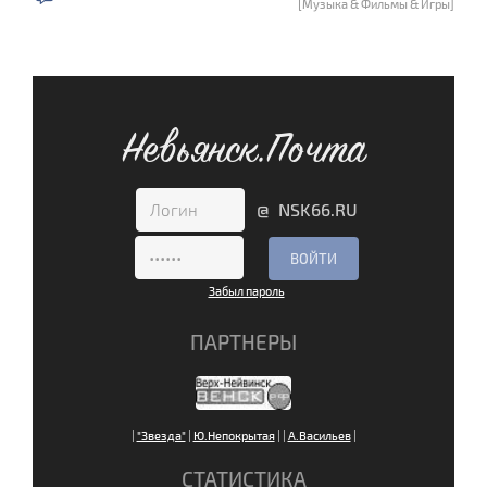
[Музыка & Фильмы & Игры]
Невьянск.Почта
@ NSK66.RU
Забыл пароль
ПАРТНЕРЫ
|
"Звезда"
|
Ю.Непокрытая
|
|
А.Васильев
|
СТАТИСТИКА