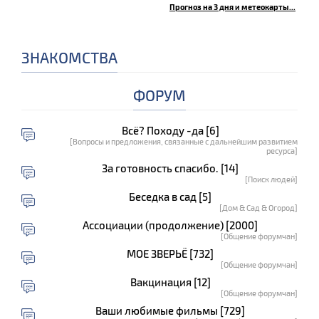
Прогноз на 3 дня и метеокарты...
ЗНАКОМСТВА
ФОРУМ
Всё? Походу -да [6]
[Вопросы и предложения, связанные с дальнейшим развитием
ресурса]
За готовность спасибо. [14]
[Поиск людей]
Беседка в сад [5]
[Дом & Сад & Огород]
Ассоциации (продолжение) [2000]
[Общение форумчан]
МОЕ ЗВЕРЬЁ [732]
[Общение форумчан]
Вакцинация [12]
[Общение форумчан]
Ваши любимые фильмы [729]