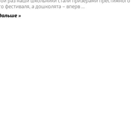
ной раз наши школьники стали призерами престижного
о фестиваля, а дошколята – вперв
...
дальше »