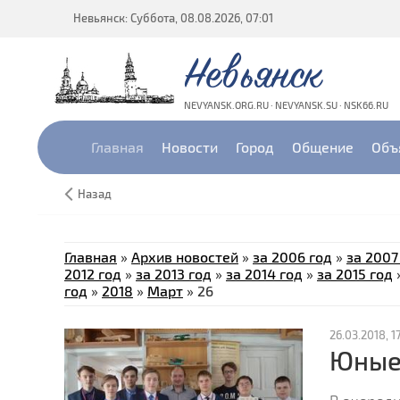
Невьянск: Суббота, 08.08.2026, 07:01
Невьянск
NEVYANSK.ORG.RU · NEVYANSK.SU · NSK66.RU
Главная
Новости
Город
Общение
Объ
Назад
Главная
»
Архив новостей
»
за 2006 год
»
за 2007
2012 год
»
за 2013 год
»
за 2014 год
»
за 2015 год
год
»
2018
»
Март
»
26
26.03.2018, 17
Юные 