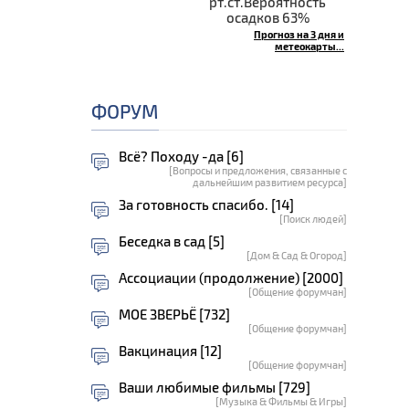
рт.ст.Вероятность
осадков 63%
Прогноз на 3 дня и
метеокарты...
ФОРУМ
Всё? Походу -да [6]
[Вопросы и предложения, связанные с
дальнейшим развитием ресурса]
За готовность спасибо. [14]
[Поиск людей]
Беседка в сад [5]
[Дом & Сад & Огород]
Ассоциации (продолжение) [2000]
[Общение форумчан]
МОЕ ЗВЕРЬЁ [732]
[Общение форумчан]
Вакцинация [12]
[Общение форумчан]
Ваши любимые фильмы [729]
[Музыка & Фильмы & Игры]