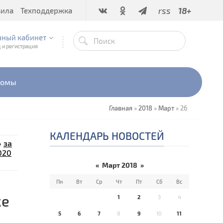
rss
18+
вила
Техподдержка
чный кабинет
 и регистрация
бомы
Главная
»
2018
»
Март
»
26
КАЛЕНДАРЬ НОВОСТЕЙ
»
за
020
«
Март 2018
»
Пн
Вт
Ср
Чт
Пт
Сб
Вс
ке
1
2
3
4
5
6
7
8
9
10
11