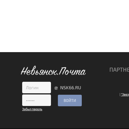
Невьянск.Почта
ПАРТН
@ NSK66.RU
|
"Звез
Забыл пароль