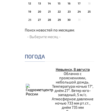
12
13
14
15
16
17
18
19
20
21
22
23
24
25
26
27
28
29
30
31
Поиск новостей по месяцам:
ПОГОДА
Невьянск, 8 августа
Облачно с
прояснениями,
небольшой дождь.
Температура ночью 17°,
днём 27°. Ветер юго-
западный, 5 м/с.
Атмосферное давление
ночью 733 мм рт.ст.,
днём 735 мм