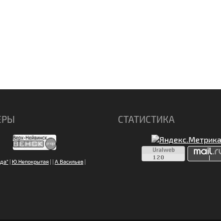
ЕРЫ
СТАТИСТИКА
да"
|
Ю.Непокрытая
|
|
А.Васильев
|