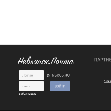
Невьянск.Почта
ПАРТН
@ NSK66.RU
|
"Звез
Забыл пароль