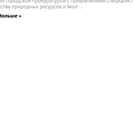
ой городской прокуратурой с привлечением специалис
ства природных ресурсов и экол
...
дальше »