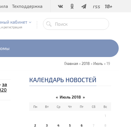
rss
18+
вила
Техподдержка
чный кабинет
 и регистрация
бомы
Главная
»
2018
»
Июль
»
19
КАЛЕНДАРЬ НОВОСТЕЙ
»
за
020
«
Июль 2018
»
Пн
Вт
Ср
Чт
Пт
Сб
Вс
1
2
3
4
5
6
7
8