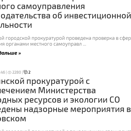
ного самоуправления
одательства об инвестиционно
льности
ой городской прокуратурой проведена проверка в сфер
ия органами местного самоуправл
...
дальше »
:46 |
2280 |
2
нской прокуратурой с
лечением Министерства
дных ресурсов и экологии СО
едены надзорные мероприятия в
овском