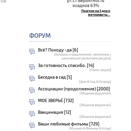
тов
рт.ст.Вероятность
осадков 63%
Прогноз на 3 дня и
метеокарты...
ФОРУМ
Всё? Походу -да [6]
[Вопросы и предложения, связанные с
дальнейшим развитием ресурса]
За готовность спасибо. [14]
[Поиск людей]
Беседка в сад [5]
[Дом & Сад & Огород]
Ассоциации (продолжение) [2000]
[Общение форумчан]
МОЕ ЗВЕРЬЁ [732]
[Общение форумчан]
Вакцинация [12]
[Общение форумчан]
Ваши любимые фильмы [729]
[Музыка & Фильмы & Игры]