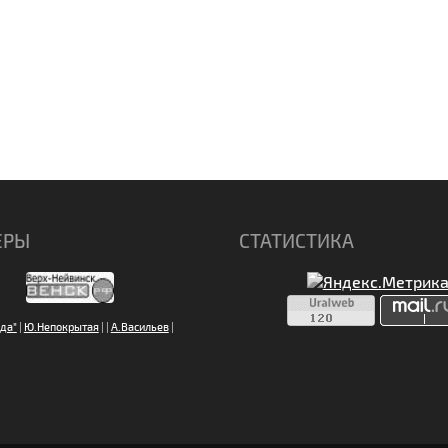
ЕРЫ
СТАТИСТИКА
да"
|
Ю.Непокрытая
|
|
А.Васильев
|