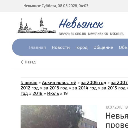
Невьянск: Суббота, 08.08.2026, 04:03
Невьянск
NEVYANSK.ORG.RU · NEVYANSK.SU · NSK66.RU
Главная
Новости
Город
Общение
Объ
Назад
Главная
»
Архив новостей
»
за 2006 год
»
за 2007
2012 год
»
за 2013 год
»
за 2014 год
»
за 2015 год
год
»
2018
»
Июль
»
19
19.07.2018, 19
Невья
прове