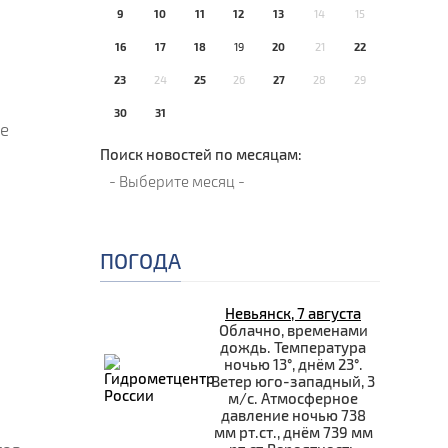
9
10
11
12
13
14
15
й
16
17
18
19
20
21
22
23
24
25
26
27
28
29
30
31
е
Поиск новостей по месяцам:
ПОГОДА
Невьянск, 7 августа
Облачно, временами
дождь. Температура
ночью 13°, днём 23°.
Ветер юго-западный, 3
м/с. Атмосферное
давление ночью 738
мм рт.ст., днём 739 мм