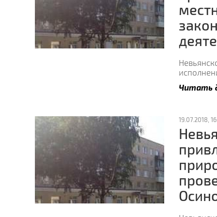
мест
закон
деяте
Невьянск
исполнен
Читать 
19.07.2018, 16
Невья
прив
приро
пров
Осин