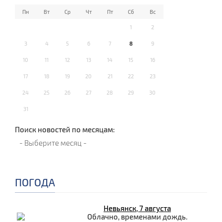
Пн
Вт
Ср
Чт
Пт
Сб
Вс
1
2
3
4
5
6
7
8
9
10
11
12
13
14
15
16
17
18
19
20
21
22
23
24
25
26
27
28
29
30
31
Поиск новостей по месяцам:
ПОГОДА
Невьянск, 7 августа
Облачно, временами дождь.