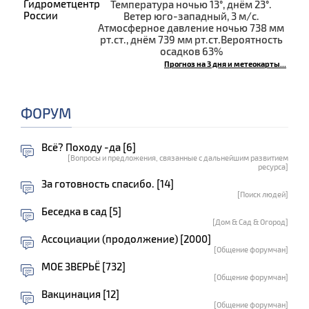
Температура ночью 13°, днём 23°.
Ветер юго-западный, 3 м/с.
Атмосферное давление ночью 738 мм
рт.ст., днём 739 мм рт.ст.Вероятность
осадков 63%
Прогноз на 3 дня и метеокарты...
ФОРУМ
Всё? Походу -да [6]
[Вопросы и предложения, связанные с дальнейшим развитием
ресурса]
За готовность спасибо. [14]
[Поиск людей]
Беседка в сад [5]
[Дом & Сад & Огород]
Ассоциации (продолжение) [2000]
[Общение форумчан]
МОЕ ЗВЕРЬЁ [732]
[Общение форумчан]
Вакцинация [12]
[Общение форумчан]