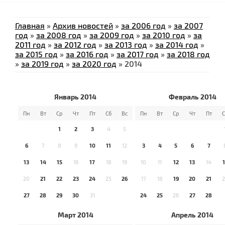
Главная
»
Архив новостей
»
за 2006 год
»
за 2007
год
»
за 2008 год
»
за 2009 год
»
за 2010 год
»
за
2011 год
»
за 2012 год
»
за 2013 год
»
за 2014 год
»
за 2015 год
»
за 2016 год
»
за 2017 год
»
за 2018 год
»
за 2019 год
»
за 2020 год
»
2014
Январь 2014
Февраль 2014
Пн
Вт
Ср
Чт
Пт
Сб
Вс
Пн
Вт
Ср
Чт
Пт
С
1
2
3
4
5
6
7
8
9
10
11
12
3
4
5
6
7
13
14
15
16
17
18
19
10
11
12
13
14
1
20
21
22
23
24
25
26
17
18
19
20
21
2
27
28
29
30
31
24
25
26
27
28
Март 2014
Апрель 2014