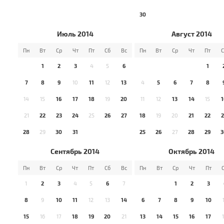
30
Июль 2014
Август 2014
Пн
Вт
Ср
Чт
Пт
Сб
Вс
Пн
Вт
Ср
Чт
Пт
С
1
2
3
4
5
6
1
7
8
9
10
11
12
13
4
5
6
7
8
14
15
16
17
18
19
20
11
12
13
14
15
1
21
22
23
24
25
26
27
18
19
20
21
22
2
28
29
30
31
25
26
27
28
29
3
Сентябрь 2014
Октябрь 2014
Пн
Вт
Ср
Чт
Пт
Сб
Вс
Пн
Вт
Ср
Чт
Пт
1
2
3
4
5
6
7
1
2
3
8
9
10
11
12
13
14
6
7
8
9
10
15
16
17
18
19
20
21
13
14
15
16
17