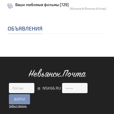
Ваши любимые фильмы [729]
[Музыка & Фильмы & Игры]
ОБЪЯВЛЕНИЯ
Невьянск.Почта
@ NSK66.RU
Забыл пароль