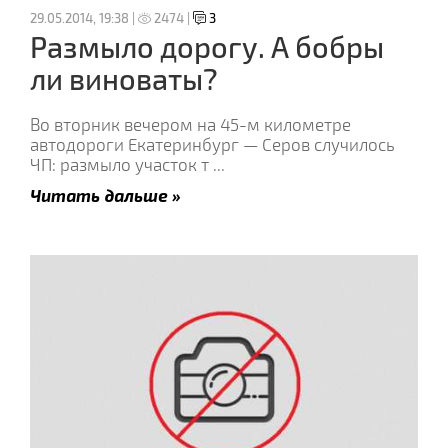
29.05.2014, 19:38 |
2474 |
3
Размыло дорогу. А бобры
ли виноваты?
Во вторник вечером на 45-м километре
автодороги Екатеринбург — Серов случилось
ЧП: размыло участок т
...
Читать дальше »