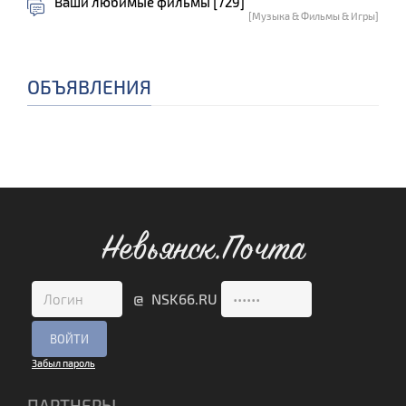
Ваши любимые фильмы [729]
[Музыка & Фильмы & Игры]
ОБЪЯВЛЕНИЯ
Невьянск.Почта
@ NSK66.RU
Забыл пароль
ПАРТНЕРЫ