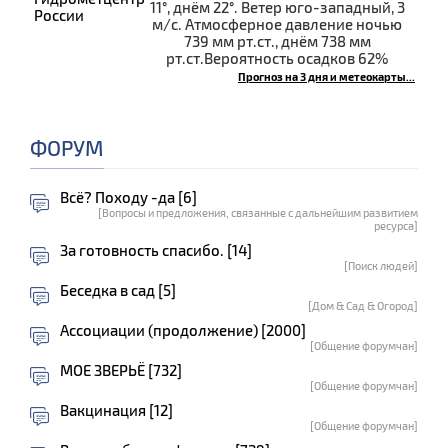
11°, днём 22°. Ветер юго-западный, 3
м/с. Атмосферное давление ночью
739 мм рт.ст., днём 738 мм
рт.ст.Вероятность осадков 62%
Прогноз на 3 дня и метеокарты...
ФОРУМ
Всё? Походу -да [6]
[Вопросы и предложения, связанные с дальнейшим развитием
ресурса]
За готовность спасибо. [14]
[Поиск людей]
Беседка в сад [5]
[Дом & Сад & Огород]
Ассоциации (продолжение) [2000]
[Общение форумчан]
МОЕ ЗВЕРЬЁ [732]
[Общение форумчан]
Вакцинация [12]
[Общение форумчан]