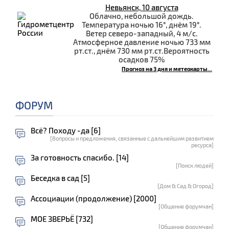
Невьянск, 10 августа
Облачно, небольшой дождь.
Температура ночью 16°, днём 19°.
Ветер северо-западный, 4 м/с.
Атмосферное давление ночью 733 мм
рт.ст., днём 730 мм рт.ст.Вероятность
осадков 75%
Прогноз на 3 дня и метеокарты...
ФОРУМ
Всё? Походу -да [6]
[Вопросы и предложения, связанные с дальнейшим развитием
ресурса]
За готовность спасибо. [14]
[Поиск людей]
Беседка в сад [5]
[Дом & Сад & Огород]
Ассоциации (продолжение) [2000]
[Общение форумчан]
МОЕ ЗВЕРЬЁ [732]
[Общение форумчан]