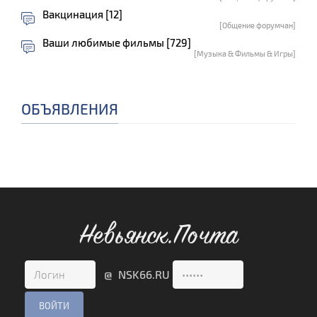
Вакцинация [12]
[Общение форумчан]
Ваши любимые фильмы [729]
[Музыка & Фильмы & Игры]
ОБЪЯВЛЕНИЯ
Невьянск.Почта
@ NSK66.RU