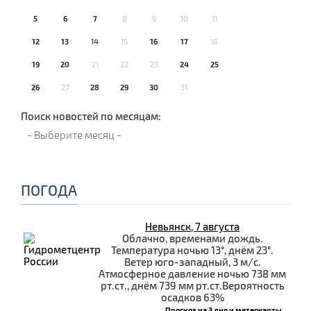
5
6
7
8
9
10
11
12
13
14
15
16
17
18
19
20
21
22
23
24
25
26
27
28
29
30
31
Поиск новостей по месяцам:
ПОГОДА
Невьянск, 7 августа
Облачно, временами дождь.
Температура ночью 13°, днём 23°.
Ветер юго-западный, 3 м/с.
Атмосферное давление ночью 738 мм
рт.ст., днём 739 мм рт.ст.Вероятность
осадков 63%
Прогноз на 3 дня и метеокарты...