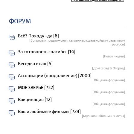
ФОРУМ
Всё? Походу -да [6]
[Вопросы и предложения, связанные с дальнейшим развитием
ресурса]
За готовность спасибо. [14]
[Поиск людей]
Беседка в сад [5]
[Дом & Сад & Огород]
Ассоциации (продолжение) [2000]
[Общение форумчан]
МОЕ ЗВЕРЬЁ [732]
[Общение форумчан]
Вакцинация [12]
[Общение форумчан]
Ваши любимые фильмы [729]
[Музыка & Фильмы & Игры]