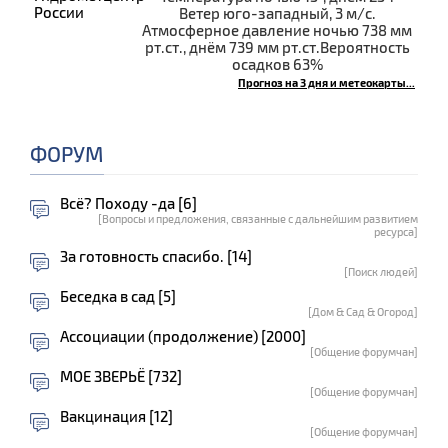
Ветер юго-западный, 3 м/с.
Атмосферное давление ночью 738 мм
рт.ст., днём 739 мм рт.ст.Вероятность
осадков 63%
Прогноз на 3 дня и метеокарты...
ФОРУМ
Всё? Походу -да [6]
[Вопросы и предложения, связанные с дальнейшим развитием
ресурса]
За готовность спасибо. [14]
[Поиск людей]
Беседка в сад [5]
[Дом & Сад & Огород]
Ассоциации (продолжение) [2000]
[Общение форумчан]
МОЕ ЗВЕРЬЁ [732]
[Общение форумчан]
Вакцинация [12]
[Общение форумчан]