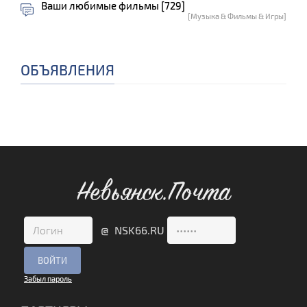
Ваши любимые фильмы [729]
[Музыка & Фильмы & Игры]
ОБЪЯВЛЕНИЯ
Невьянск.Почта
@ NSK66.RU
Забыл пароль