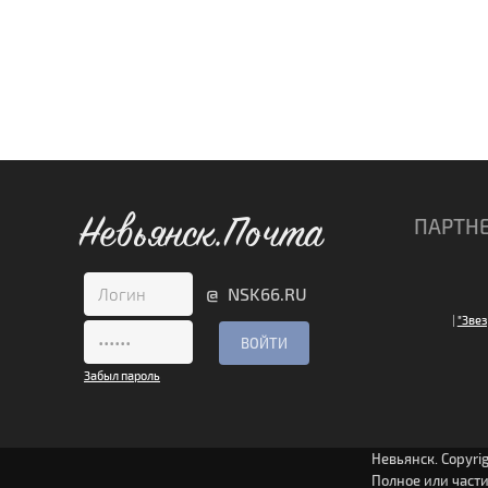
Невьянск.Почта
ПАРТН
@ NSK66.RU
|
"Звез
Забыл пароль
Невьянск. Copyri
Полное или част