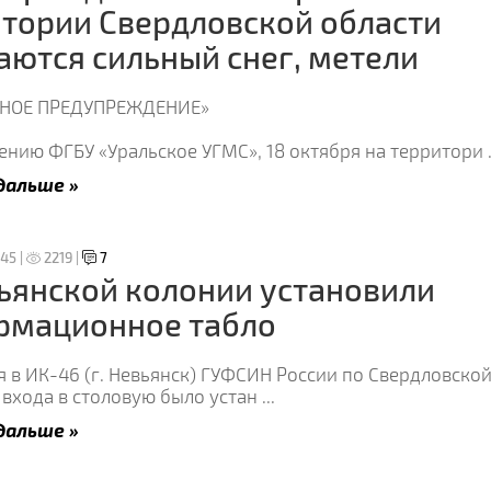
тории Свердловской области
ются сильный снег, метели
ННОЕ ПРЕДУПРЕЖДЕНИЕ»
ению ФГБУ «Уральское УГМС», 18 октября на территори
дальше »
:45 |
2219 |
7
ьянской колонии установили
рмационное табло
я в ИК-46 (г. Невьянск) ГУФСИН России по Свердловско
 входа в столовую было устан
...
дальше »