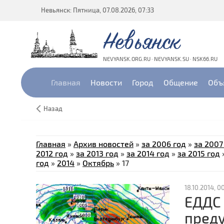
Невьянск: Пятница, 07.08.2026, 07:33
Невьянск
NEVYANSK.ORG.RU · NEVYANSK.SU · NSK66.RU
Главная
Новости
Город
Общение
Объ
Назад
Главная
»
Архив новостей
»
за 2006 год
»
за 2007
2012 год
»
за 2013 год
»
за 2014 год
»
за 2015 год
год
»
2014
»
Октябрь
»
17
18.10.2014, 0
ЕДДС 
преду