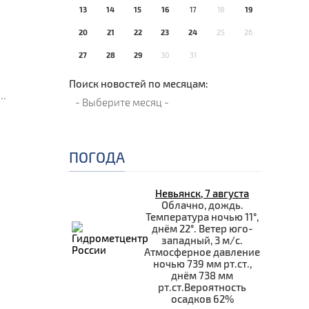
13
14
15
16
17
18
19
20
21
22
23
24
25
26
27
28
29
30
31
Поиск новостей по месяцам:
...
ПОГОДА
Невьянск, 7 августа
Облачно, дождь.
Температура ночью 11°,
днём 22°. Ветер юго-
й
западный, 3 м/с.
Атмосферное давление
ночью 739 мм рт.ст.,
днём 738 мм
рт.ст.Вероятность
осадков 62%