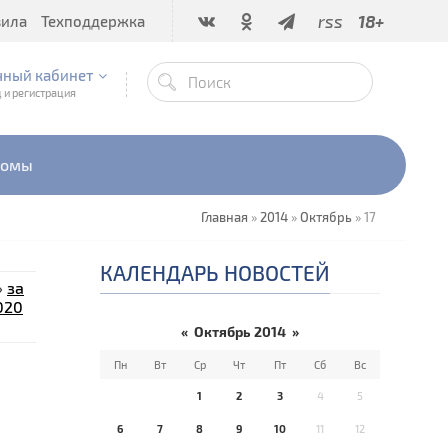
rss
18+
вила
Техподдержка
чный кабинет
 и регистрация
бомы
Главная
»
2014
»
Октябрь
»
17
КАЛЕНДАРЬ НОВОСТЕЙ
»
за
020
«
Октябрь 2014
»
Пн
Вт
Ср
Чт
Пт
Сб
Вс
1
2
3
4
5
6
7
8
9
10
11
12