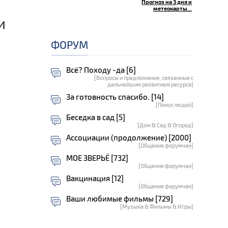
Прогноз на 3 дня и
метеокарты...
и
ФОРУМ
Всё? Походу -да [6]
[Вопросы и предложения, связанные с
дальнейшим развитием ресурса]
За готовность спасибо. [14]
[Поиск людей]
Беседка в сад [5]
[Дом & Сад & Огород]
Ассоциации (продолжение) [2000]
[Общение форумчан]
МОЕ ЗВЕРЬЁ [732]
[Общение форумчан]
Вакцинация [12]
[Общение форумчан]
Ваши любимые фильмы [729]
[Музыка & Фильмы & Игры]