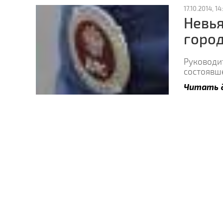
17.10.2014, 14
Невья
город
Руководи
состоявш
Читать 