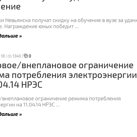
нение
 Невьянска получат скидку на обучение в вузе за удач
е. Награждение юных победит
...
дальше »
:18 |
1340 |
0
овое/внеплановое ограничение
ма потребления электроэнергии
.04.14 НРЭС
/внеплановое ограничение режима потребления
ергии на 11.04.14 НРЭС
...
дальше »