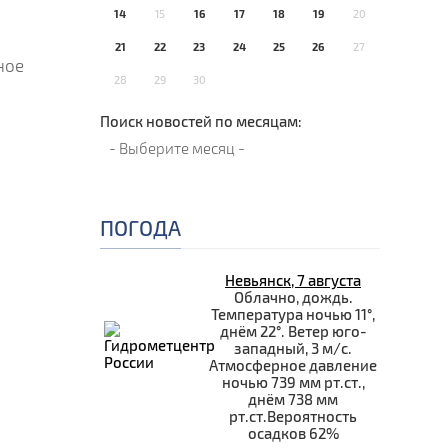
14
15
16
17
18
19
20
21
22
23
24
25
26
27
ное
28
29
30
Поиск новостей по месяцам:
ПОГОДА
Невьянск, 7 августа
Облачно, дождь.
Температура ночью 11°,
днём 22°. Ветер юго-
западный, 3 м/с.
Атмосферное давление
ночью 739 мм рт.ст.,
днём 738 мм
рт.ст.Вероятность
осадков 62%