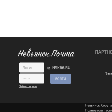
Невьянск.Почта
ПАРТН
@ NSK66.RU
|
"Звез
Забыл пароль
Невьянск. Copyri
Полное или част