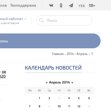
rss
18+
вила
Техподдержка
чный кабинет
 и регистрация
бомы
Главная
»
2014
»
Апрель
»
11
КАЛЕНДАРЬ НОВОСТЕЙ
»
за
020
«
Апрель 2014
»
Пн
Вт
Ср
Чт
Пт
Сб
Вс
у
1
2
3
4
5
6
7
8
9
10
11
12
13