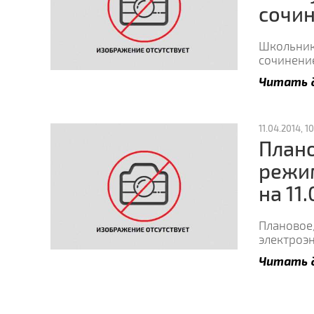
сочи
Школьники
сочинени
Читать 
11.04.2014, 10
План
режи
на 11
Плановое
электроэн
Читать 