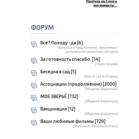
Прогноз на 3 дня и
метеокарты...
ФОРУМ
Всё? Походу -да [6]
[Вопросы и предложения, связанные с
дальнейшим развитием ресурса]
За готовность спасибо. [14]
[Поиск людей]
Беседка в сад [5]
[Дом & Сад & Огород]
Ассоциации (продолжение) [2000]
[Общение форумчан]
МОЕ ЗВЕРЬЁ [732]
[Общение форумчан]
Вакцинация [12]
[Общение форумчан]
Ваши любимые фильмы [729]
[Музыка & Фильмы & Игры]