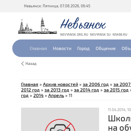
Невьянск: Пятница, 07.08.2026, 06:45
Невьянск
NEVYANSK.ORG.RU · NEVYANSK.SU · NSK66.RU
Главная
Новости
Город
Общение
Объ
Назад
Главная
»
Архив новостей
»
за 2006 год
»
за 2007
2012 год
»
за 2013 год
»
за 2014 год
»
за 2015 год
год
»
2014
»
Апрель
»
11
11.04.2014, 10
Школь
на об