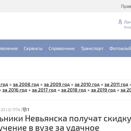
Пра
Ли
Вход
явления
Сервисы
Справочник
Транспорт
Фотоаль
 год
»
за 2008 год
»
за 2009 год
»
за 2010 год
»
за 2011 год
»
за 2016 год
»
за 2017 год
»
за 2018 год
»
за 2019 год
»
за 2
:23 |
1774 |
1
ники Невьянска получат скидк
учение в вузе за удачное